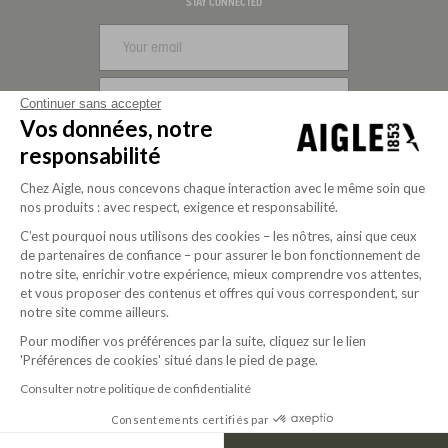
Visa
Mastercard
PayPal
Apple Pay
Klarna
American Express
STAY CONNECTED
SIGN UP
Continuer sans accepter
Vos données, notre
FOLLOW US
responsabilité
Chez Aigle, nous concevons chaque interaction avec le même soin que
nos produits : avec respect, exigence et responsabilité.
C’est pourquoi nous utilisons des cookies – les nôtres, ainsi que ceux
de partenaires de confiance – pour assurer le bon fonctionnement de
notre site, enrichir votre expérience, mieux comprendre vos attentes,
et vous proposer des contenus et offres qui vous correspondent, sur
notre site comme ailleurs.
Pour modifier vos préférences par la suite, cliquez sur le lien
'Préférences de cookies' situé dans le pied de page.
Purpose-driven company since 2020
Consulter notre politique de confidentialité
Consentements certifiés par
© 2026 Aigle
USD | EN