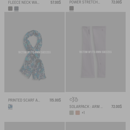
POWER STRETCH® TOUCHSCREEN GLOVES
72.00$
FLEECE NECK WARMER
57.00$
VICTIM OF ITS OWN SUCCESS
VICTIM OF ITS OWN SUCCESS
PRINTED SCARF AIGLE X DEYROLLE
115.00$
SOLARPACK : ARM SLEEVES UV-C® DRY FAST TEXTILE®
72.00$
+1