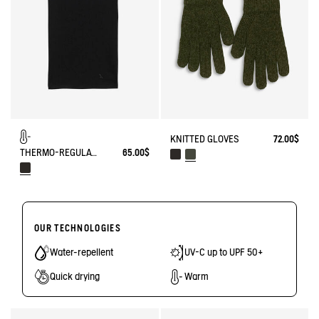
KNITTED GLOVES
72.00$
THERMO-REGULATING NECK WARMER
65.00$
OUR TECHNOLOGIES
Water-repellent
UV-C up to UPF 50+
Quick drying
Warm