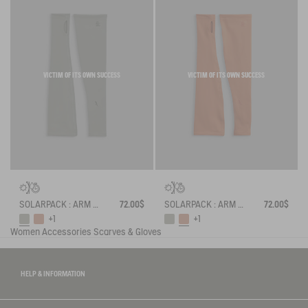
VICTIM OF ITS OWN SUCCESS
VICTIM OF ITS OWN SUCCESS
SOLARPACK : ARM SLEEVES UV-C® DRY FAST TEXTILE®
72.00$
SOLARPACK : ARM SLEEVES UV-C® DRY FAST TEXTILE®
72.00$
+1
+1
Women
Accessories
Scarves & Gloves
HELP & INFORMATION