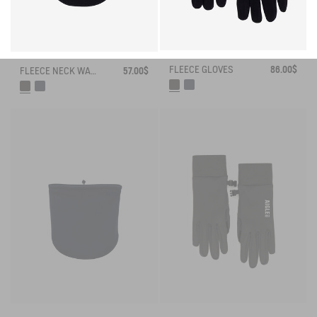
FLEECE GLOVES
86.00$
FLEECE NECK WARMER
57.00$