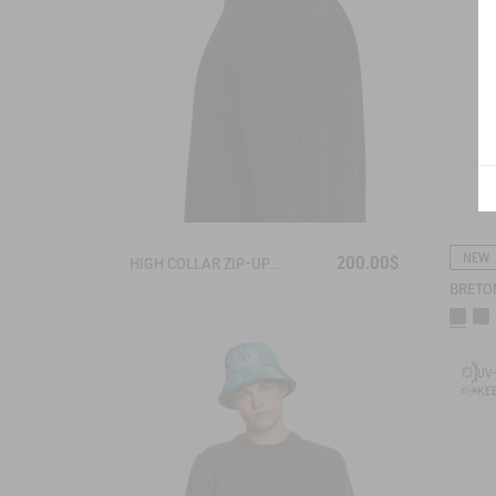
NEW
200.00$
HIGH COLLAR ZIP-UP VEST
UV-
KEE