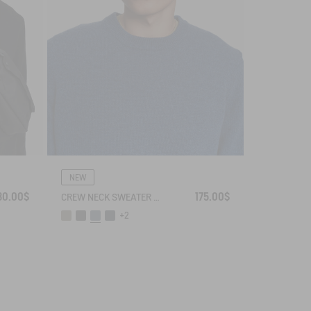
NEW
30.00$
175.00$
CREW NECK SWEATER IN WOOLBLEND - REGULAR FIT
+2