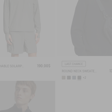
LAST CHANCE
190.00$
BREATHABLE SOLARPACK HOODIE UV-C® DRY FAST TEXTILE® COOLTOUCH®
1
ROUND NECK SWEATER IN WOOL BLE
+2