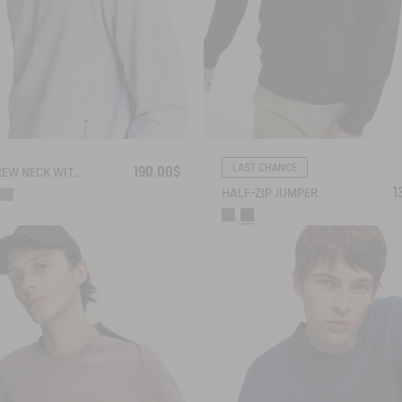
LAST CHANCE
190.00$
UVC CREW NECK WITH ZIPPED POCKETS
1
HALF-ZIP JUMPER