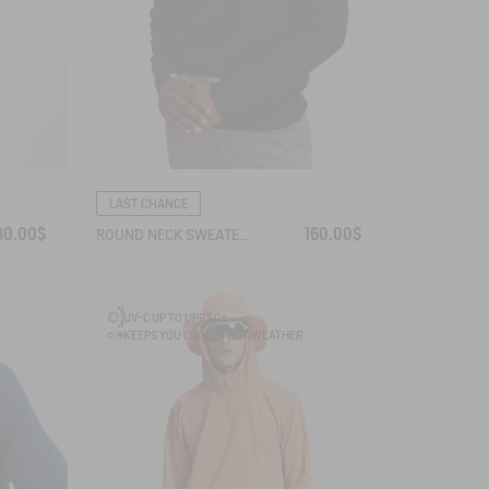
LAST CHANCE
30.00$
160.00$
ROUND NECK SWEATER WITH COLORBLOCK EFFECT IN WOOL BLEND
UV-C UP TO UPF 50+
KEEPS YOU COOL IN HOT WEATHER