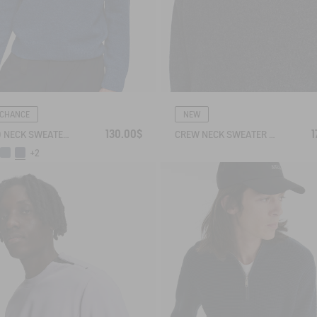
 CHANCE
NEW
130.00$
1
ROUND NECK SWEATER IN WOOL BLE
CREW NECK SWEATER IN WOOLBLEND - REGULAR FIT
+2