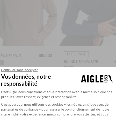
LAST CHANCE
190.00$
UVC CREW NECK WITH ZIPPED POCKETS
1
ROUND NECK SWEATER WITH COLORBLOCK EFFECT IN WOOL BLEND
Continuer sans accepter
Vos données, notre
responsabilité
Plateforme de Gestion du Consentement : Pe
Chez Aigle, nous concevons chaque interaction avec le même soin que nos
produits : avec respect, exigence et responsabilité.
C’est pourquoi nous utilisons des cookies – les nôtres, ainsi que ceux de
partenaires de confiance – pour assurer le bon fonctionnement de notre
site, enrichir votre expérience, mieux comprendre vos attentes, et vous