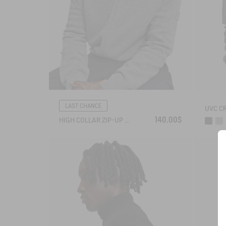
LAST CHANCE
140.00$
HIGH COLLAR ZIP-UP VEST