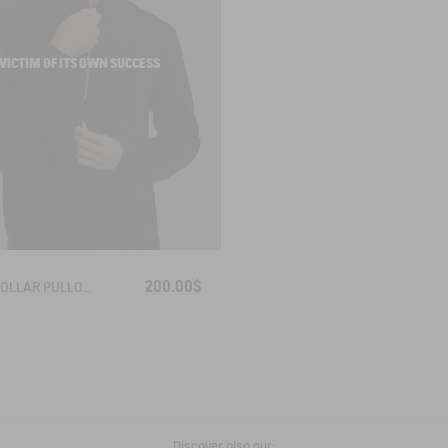
VICTIM OF ITS OWN SUCCESS
200.00$
HIGH COLLAR PULLOVER WITH HALF-ZIP CLOSURE
Discover also our: