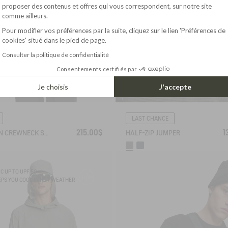
Axeptio consent
proposer des contenus et offres qui vous correspondent, sur notre site
comme ailleurs.
Pour modifier vos préférences par la suite, cliquez sur le lien 'Préférences de
cookies' situé dans le pied de page.
Consulter la politique de confidentialité
Consentements certifiés par
Je choisis
J'accepte
LAST CHANCE
215.00$
1
BRETON CREWNECK SWEATER WITH SIDE BUTTONS
HALF-ZIP JUMPER
C UP TO UPF 50+
PS YOU COOL IN HOT WEATHER