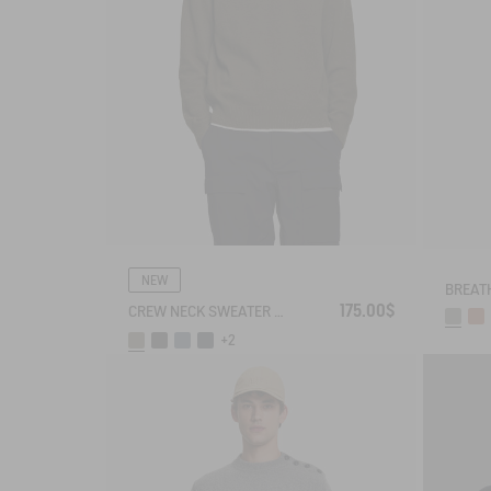
NEW
175.00$
CREW NECK SWEATER IN WOOLBLEND - REGULAR FIT
+2