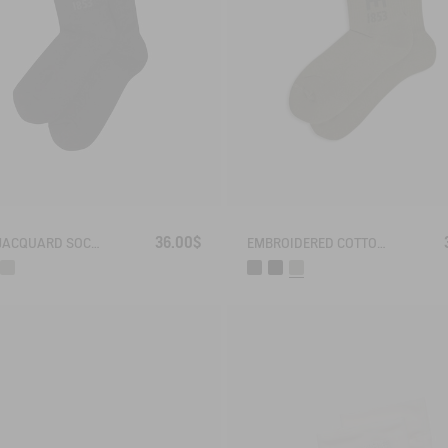
36.00$
AIGLE JACQUARD SOCKS
EMBROIDERED COTTON LONG SOCKS MADE IN FRANCE