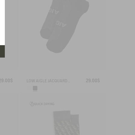
29.00$
29.00$
LOW AIGLE JACQUARD SOCKS WITH REINFORCEMENT
QUICK DRYING