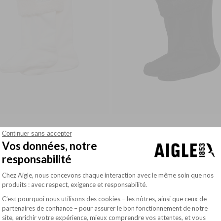
57.00$
FLEECE SOCKS WITH SHERPA FOR HIGH-CUFF BOOTS
FLEECE SOCKS WITH SHERPA FOR HIGH-CUFF BOOTS
Continuer sans accepter
Vos données, notre
responsabilité
Plateforme de Gestion du Consentement : Pe
Chez Aigle, nous concevons chaque interaction avec le même soin que nos
produits : avec respect, exigence et responsabilité.
C’est pourquoi nous utilisons des cookies – les nôtres, ainsi que ceux de
partenaires de confiance – pour assurer le bon fonctionnement de notre
site, enrichir votre expérience, mieux comprendre vos attentes, et vous