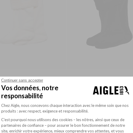
58.00$
FLEECE SOCKS WITH SHERPA FOR HIGH-CUFF BOOTS
FLEECE SOCKS WITH SHERPA FOR HIGH-CUFF BOOTS
Continuer sans accepter
Vos données, notre
responsabilité
Plateforme de Gestion du Consentement : Pe
Chez Aigle, nous concevons chaque interaction avec le même soin que nos
produits : avec respect, exigence et responsabilité.
C’est pourquoi nous utilisons des cookies – les nôtres, ainsi que ceux de
partenaires de confiance – pour assurer le bon fonctionnement de notre
site, enrichir votre expérience, mieux comprendre vos attentes, et vous