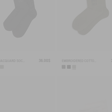
36.00$
AIGLE JACQUARD SOCKS
EMBROIDERED COTTON LONG SOCKS MADE IN FRANCE