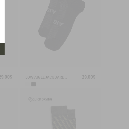
29.00$
29.00$
LOW AIGLE JACQUARD SOCKS WITH REINFORCEMENT
QUICK DRYING