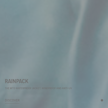
RAINPACK
THE MTD WATERPROOF JACKET, WINDPROOF AND ANTI-UV
DISCOVER