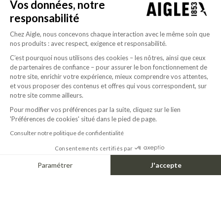
Vos données, notre
responsabilité
SHORT MTD® PARKA FISHTAI
RAINPACK MTD® & UV-C® 70
260,00$
Chez Aigle, nous concevons chaque interaction avec le même soin que
+1
nos produits : avec respect, exigence et responsabilité.
C’est pourquoi nous utilisons des cookies – les nôtres, ainsi que ceux
de partenaires de confiance – pour assurer le bon fonctionnement de
LIFEPROOF
notre site, enrichir votre expérience, mieux comprendre vos attentes,
et vous proposer des contenus et offres qui vous correspondent, sur
BUILT FOR EVERY TERRAIN, MADE FOR EVERYDAY FREEDOM
notre site comme ailleurs.
Pour modifier vos préférences par la suite, cliquez sur le lien
A signature born from terrain & elevation.
'Préférences de cookies' situé dans le pied de page.
A single gesture, traced by the ridge of a mountain.
A contour seen from above. A vision shaped by flight, clarity, and elevation. Rooted
Consulter notre politique de confidentialité
in nature, designed to endure, it embodies a life built to rise above.
Consentements certifiés par
A life in Aigle.
Paramétrer
J'accepte
Axeptio consent
DISCOVER
Plateforme de Gestion du Consentement : Personnalisez vos Options
Notre plateforme vous permet d'adapter et de gérer vos paramètres de confide