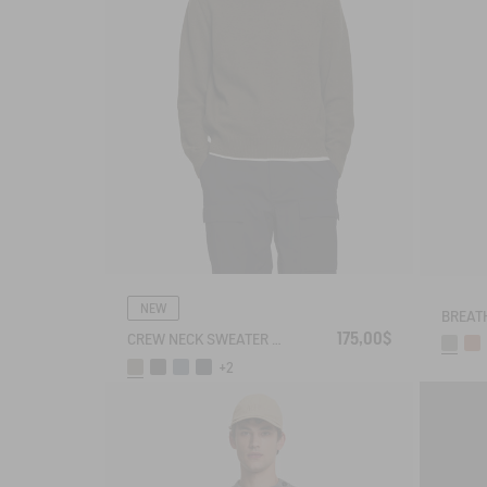
NEW
175,00$
CREW NECK SWEATER IN WOOLBLEND - REGULAR FIT
+2