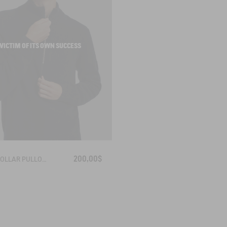
VICTIM OF ITS OWN SUCCESS
200,00$
HIGH COLLAR PULLOVER WITH HALF-ZIP CLOSURE