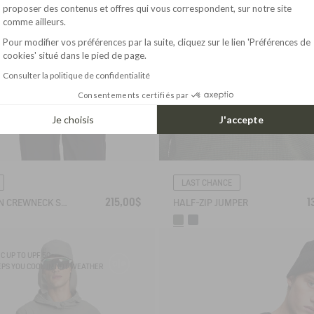
Axeptio consent
proposer des contenus et offres qui vous correspondent, sur notre site
comme ailleurs.
Pour modifier vos préférences par la suite, cliquez sur le lien 'Préférences de
cookies' situé dans le pied de page.
Consulter la politique de confidentialité
Consentements certifiés par
Je choisis
J'accepte
LAST CHANCE
215,00$
1
BRETON CREWNECK SWEATER WITH SIDE BUTTONS
HALF-ZIP JUMPER
C UP TO UPF 50+
PS YOU COOL IN HOT WEATHER