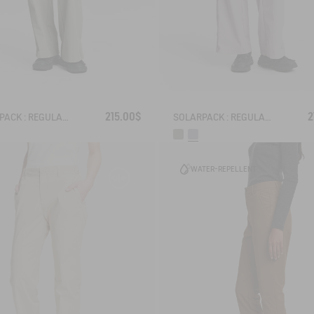
215.00$
2
SOLARPACK : REGULAR SIDE ZIP PANTS UV-C® DRY FAST TEXTILE® COOLTOUCH®
SOLARPACK : REGULAR SIDE ZIP PANTS UV-C® DRY FAST TEXTILE® COOLTOUCH®
WATER-REPELLENT