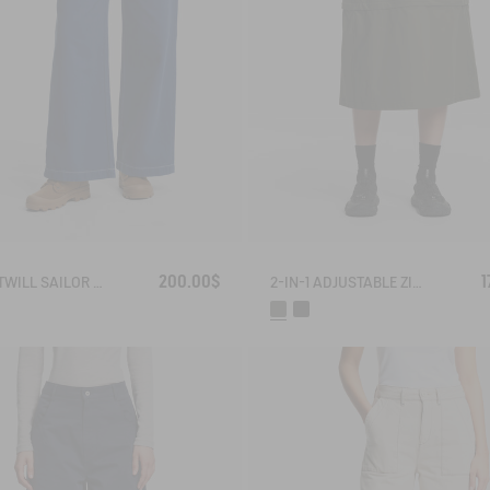
200.00$
1
LIGHT TWILL SAILOR PANTS WITH ADJUSTABLE WAIST
2-IN-1 ADJUSTABLE ZIPPED SKIRT DRY FAST TEXTILE®