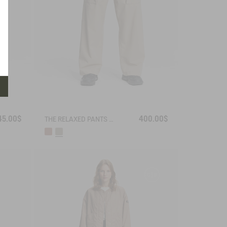
45.00$
400.00$
THE RELAXED PANTS AIGLE EXPERIENCE BY ÉTUDES