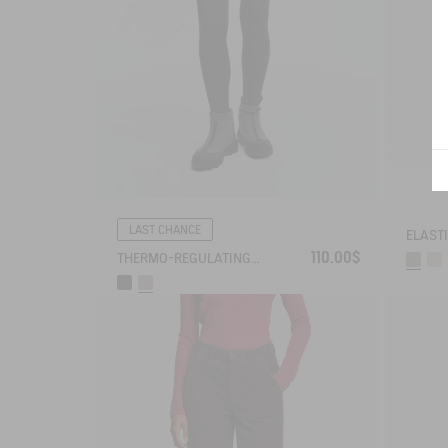
LAST CHANCE
110.00$
THERMO-REGULATING LEGGING