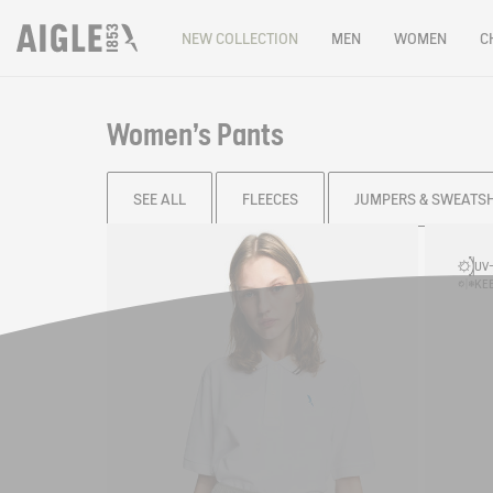
NEW COLLECTION
MEN
WOMEN
C
Women's Pants
SEE ALL
FLEECES
JUMPERS & SWEATS
Filter & sort
UV-
KEE