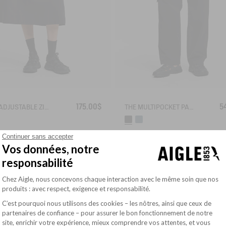
175.00$
5
2-IN-1 ADJUSTABLE ZIPPED SKIRT DRY FAST TEXTILE®
THE MULTIPOCKET PANTS AIGLE EXPERIENCE BY ÉTUDES
Continuer sans accepter
Vos données, notre
responsabilité
Plateforme de Gestion du Consentement : Pe
Chez Aigle, nous concevons chaque interaction avec le même soin que nos
produits : avec respect, exigence et responsabilité.
C’est pourquoi nous utilisons des cookies – les nôtres, ainsi que ceux de
partenaires de confiance – pour assurer le bon fonctionnement de notre
site, enrichir votre expérience, mieux comprendre vos attentes, et vous