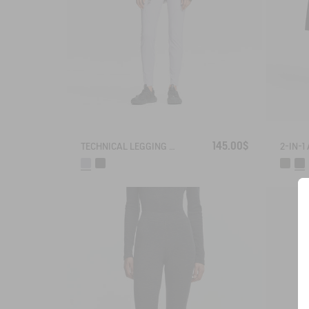
145.00$
TECHNICAL LEGGING UVC DRY FAST TEXTILE®