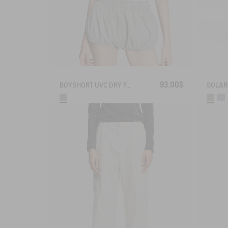
93.00$
BOYSHORT UVC DRY FAST TEXTILE® BY INDIA MAHDAVI