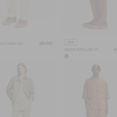
NEW
185.00$
STRAIGHT CHINO ANTI-UV DRY FAST TEXTILE® COOLMAX®
2
WATER REPELLENT STRAIGTH COTTON TROUSERS