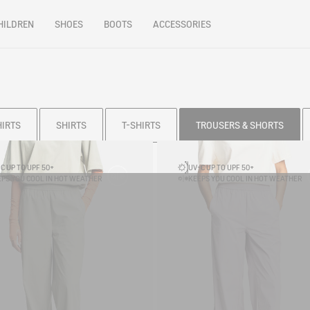
HILDREN
SHOES
BOOTS
ACCESSORIES
HIRTS
SHIRTS
T-SHIRTS
TROUSERS & SHORTS
C UP TO UPF 50+
UV-C UP TO UPF 50+
PS YOU COOL IN HOT WEATHER
KEEPS YOU COOL IN HOT WEATHER