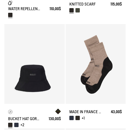
KNITTED SCARF
115,00$
WATER REPELLENT BUMBAG SOLID 2.5L
110,00$
MADE IN FRANCE MERINOS WOOL SOCKS
43,00$
+1
BUCKET HAT GORE-TEX®
130,00$
+2