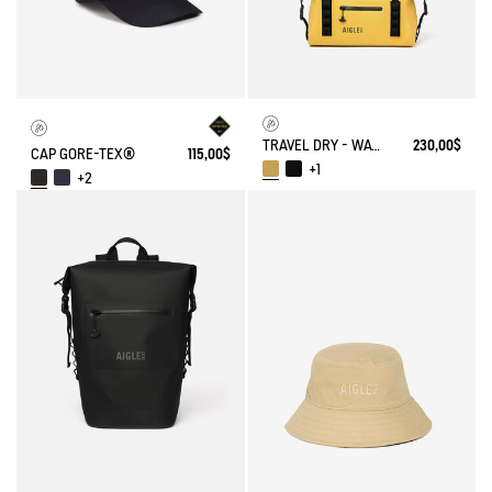
TRAVEL DRY - WATERPROOF WEEKENDER BAG (20L)
230,00$
CAP GORE-TEX®
115,00$
+1
+2