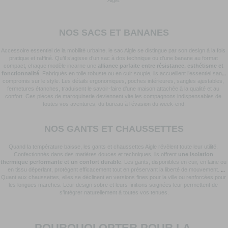
NOS SACS ET BANANES
Accessoire essentiel de la mobilité urbaine, le sac Aigle se distingue par son design à la fois 
pratique et raffiné. Qu’il s’agisse d’un sac à dos technique ou d’une banane au format 
compact, chaque modèle incarne une 
alliance parfaite entre résistance, esthétisme et 
fonctionnalité
. Fabriqués en toile robuste ou en cuir souple, ils accueillent l’essentiel sans 
compromis sur le style. Les détails ergonomiques, poches intérieures, sangles ajustables, 
fermetures étanches, traduisent le savoir-faire d’une maison attachée à la qualité et au 
confort. Ces pièces de maroquinerie deviennent vite les compagnons indispensables de 
toutes vos aventures, du bureau à l’évasion du week-end.
NOS GANTS ET CHAUSSETTES
Quand la température baisse, les gants et chaussettes Aigle révèlent toute leur utilité. 
Confectionnés dans des matières douces et techniques, ils offrent 
une isolation 
thermique performante et un confort durable
. Les gants, disponibles en cuir, en laine ou 
en tissu déperlant, protègent efficacement tout en préservant la liberté de mouvement. 
Quant aux chaussettes, elles se déclinent en versions fines pour la ville ou renforcées pour 
les longues marches. Leur design sobre et leurs finitions soignées leur permettent de 
s’intégrer naturellement à toutes vos tenues.
POURQUOI OPTER POUR LA 