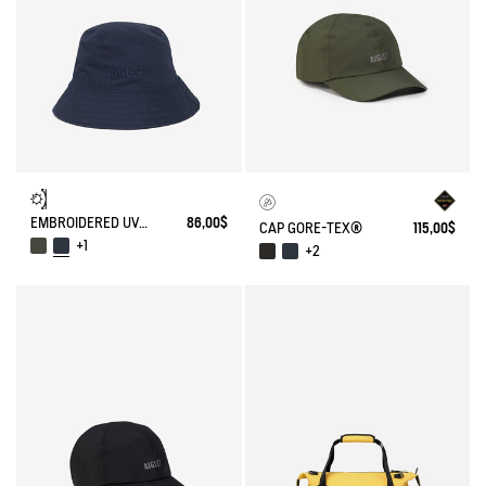
EMBROIDERED UV-C®COTON HAT
86,00$
CAP GORE-TEX®
115,00$
+1
+2