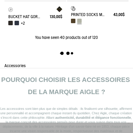
PRINTED SOCKS MADE IN FRANCE
43,00$
BUCKET HAT GORE-TEX®
130,00$
+2
You have seen
40
products out of 120
Accessories
POURQUOI CHOISIR LES ACCESSOIRES 
DE LA MARQUE AIGLE ?
Les accessoires sont bien plus que de simples détails : ils finalisent une silhouette, affirment 
une personnalité et accompagnent chaque instant du quotidien. Chez Aigle, chaque création 
s’inscrit dans cette philosophie. Alliant 
authenticité, durabilité et élégance fonctionnelle
, 
la marque conçoit des accessoires pensés pour durer et vous suivre dans tous vos 
déplacements, de la ville à la nature. Héritage d’un savoir-faire né en 1853, chaque pièce 
incarne une vision responsable de la mode, respectueuse des matériaux et de 