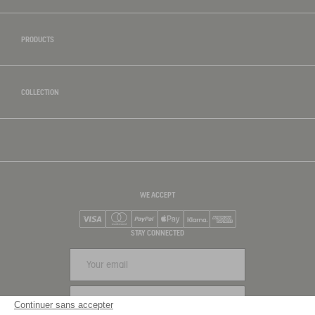
PRODUCTS
COLLECTION
WE ACCEPT
Visa
Mastercard
PayPal
Apple Pay
Klarna
American Express
STAY CONNECTED
SIGN UP
Continuer sans accepter