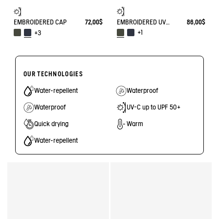
EMBROIDERED UV-C®COTON HAT
86,00$
EMBROIDERED CAP
72,00$
+1
+3
OUR TECHNOLOGIES
Water-repellent
Waterproof
Waterproof
UV-C up to UPF 50+
Quick drying
Warm
Water-repellent