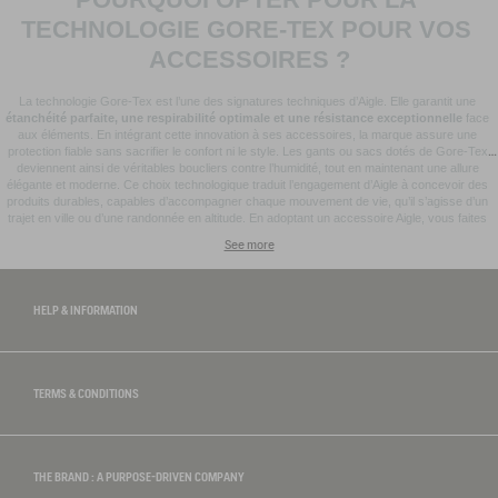
TECHNOLOGIE GORE-TEX POUR VOS 
ACCESSOIRES ?
La technologie Gore-Tex est l’une des signatures techniques d’Aigle. Elle garantit une 
étanchéité parfaite, une respirabilité optimale et une résistance exceptionnelle
 face 
aux éléments. En intégrant cette innovation à ses accessoires, la marque assure une 
protection fiable sans sacrifier le confort ni le style. Les gants ou sacs dotés de Gore-Tex 
deviennent ainsi de véritables boucliers contre l’humidité, tout en maintenant une allure 
élégante et moderne. Ce choix technologique traduit l’engagement d’Aigle à concevoir des 
produits durables, capables d’accompagner chaque mouvement de vie, qu’il s’agisse d’un 
trajet en ville ou d’une randonnée en altitude. En adoptant un accessoire Aigle, vous faites 
bien plus qu’un simple choix de style : vous affirmez un art de vivre. Chaque pièce, du 
See more
foulard en coton au sac en cuir, célèbre une mode responsable, fonctionnelle et ancrée dans 
l’héritage français. Aigle réinvente l’essentiel, en signant des collections où élégance et 
performance avancent ensemble, pour que chaque tenue trouve son équilibre parfait entre 
authenticité et modernité.
HELP & INFORMATION
TERMS & CONDITIONS
THE BRAND : A PURPOSE-DRIVEN COMPANY