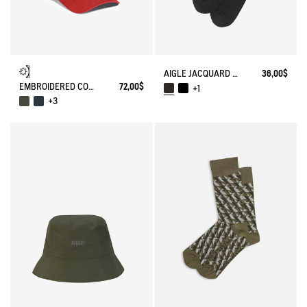
AIGLE JACQUARD SOCKS
36,00$
EMBROIDERED COTTON CAP
72,00$
+1
+3