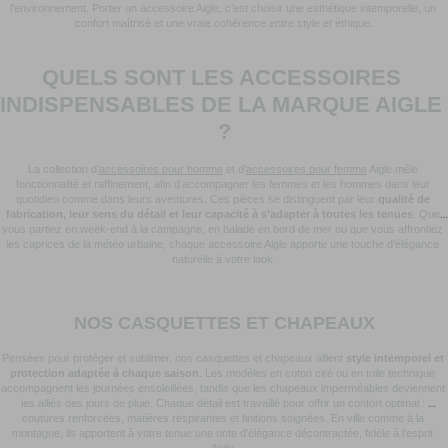
l’environnement. Porter un accessoire Aigle, c’est choisir une esthétique intemporelle, un 
confort maîtrisé et une vraie cohérence entre style et éthique.
QUELS SONT LES ACCESSOIRES 
INDISPENSABLES DE LA MARQUE AIGLE 
?
La collection d’
accessoires pour homme
 et d’
accessoires pour femme
 Aigle mêle 
fonctionnalité et raffinement, afin d’accompagner les femmes et les hommes dans leur 
quotidien comme dans leurs aventures. Ces pièces se distinguent par leur 
qualité de 
fabrication, leur sens du détail et leur capacité à s’adapter à toutes les tenues
. Que 
vous partiez en week-end à la campagne, en balade en bord de mer ou que vous affrontiez 
les caprices de la météo urbaine, chaque accessoire Aigle apporte une touche d’élégance 
naturelle à votre look.
NOS CASQUETTES ET CHAPEAUX
Pensées pour protéger et sublimer, nos casquettes et chapeaux allient 
style intemporel et 
protection adaptée à chaque saison
. Les modèles en coton ciré ou en toile technique 
accompagnent les journées ensoleillées, tandis que les chapeaux imperméables deviennent 
les alliés des jours de pluie. Chaque détail est travaillé pour offrir un confort optimal : 
coutures renforcées, matières respirantes et finitions soignées. En ville comme à la 
montagne, ils apportent à votre tenue une note d’élégance décontractée, fidèle à l’esprit 
Aigle.