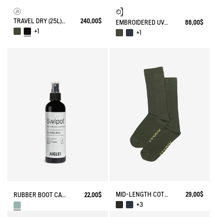
TRAVEL DRY (25L) - WATERPROOF BACKPACK
240,00$
EMBROIDERED UV-C®COTON HAT
86,00$
+1
+1
MID-LENGTH COTTON SOCKS MADE IN FRANCE
29,00$
RUBBER BOOT CARE SPRAY
22,00$
+3