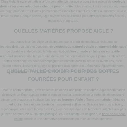
Chez Aigle, le style se mêle à la fonctionnalité. La marque propose une palette de 
couleurs 
douces ou vives adaptées à chaque personnalité
 : bleu marine, kaki, rose poudré, camel 
ou rouge profond. Ces teintes permettent d’assortir facilement les bottes au manteau ou à la 
tenue du jour. Chaque saison, Aigle revisite ses classiques pour offrir des modèles à la fois 
modernes et durables.
QUELLES MATIÈRES PROPOSE AIGLE ?
Les bottes fourrées Aigle se distinguent par le choix de matériaux résistants et 
responsables. La base est souvent en 
caoutchouc naturel souple et imperméable
, gage 
de durabilité et de confort. À l’intérieur, la 
doublure chaude en laine ou en textile 
respirant
 maintient une température idéale, même pendant les longues journées d’hiver. Ces 
bottes sont conçues pour accompagner les enfants dans toutes leurs aventures, qu’ils 
jouent dehors, fassent de la luge ou profitent d’un après-ski. Découvrez également notre 
QUELLE TAILLE CHOISIR POUR DES BOTTES 
collection de 
bottes en caoutchouc pour enfant
, parfaites pour la mi-saison.
FOURRÉES POUR ENFANT ?
Pour un confort optimal, il est essentiel de choisir une pointure adaptée. Aigle recommande 
de prévoir un léger espace entre le bout du pied et l’extrémité de la botte afin de pouvoir y 
glisser une chaussette épaisse. Les 
bottes fourrées Aigle offrent un maintien idéal du 
pied
 tout en laissant une liberté de mouvement suffisante. Grâce à leur conception 
ergonomique, elles sont faciles à enfiler, avec des systèmes de fermeture adaptés aux plus 
jeunes : scratch, zip ou soufflet élastiqué. Pour les amateurs de glisse, la 
botte de ski pour 
enfant
 constitue une alternative performante pour les activités sportives.