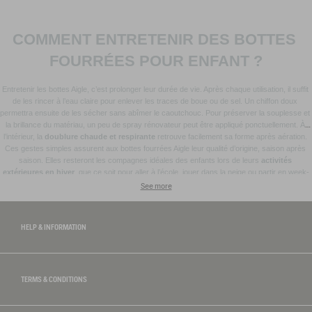
COMMENT ENTRETENIR DES BOTTES 
FOURRÉES POUR ENFANT ?
Entretenir les bottes Aigle, c’est prolonger leur durée de vie. Après chaque utilisation, il suffit 
de les rincer à l’eau claire pour enlever les traces de boue ou de sel. Un chiffon doux 
permettra ensuite de les sécher sans abîmer le caoutchouc. Pour préserver la souplesse et 
la brillance du matériau, un peu de spray rénovateur peut être appliqué ponctuellement. À 
l’intérieur, la 
doublure chaude et respirante
 retrouve facilement sa forme après aération. 
Ces gestes simples assurent aux bottes fourrées Aigle leur qualité d’origine, saison après 
saison. Elles resteront les compagnes idéales des enfants lors de leurs 
activités 
extérieures en hiver
, que ce soit pour aller à l’école, jouer dans la neige ou partir en week-
end à la montagne. Pour les journées plus humides, pensez à explorer notre collection de 
See more
bottes de pluie pour enfant
, conçues avec le même savoir-faire et la même exigence de 
qualité.
HELP & INFORMATION
TERMS & CONDITIONS