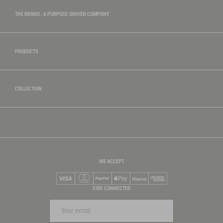
THE BRAND : A PURPOSE-DRIVEN COMPANY
PRODUCTS
COLLECTION
WE ACCEPT
Visa
Mastercard
PayPal
Apple Pay
Klarna
American Express
STAY CONNECTED