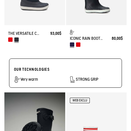
THE VERSATILE CHILDREN'S APRÈS-SKI BOOT
93,00$
ICONIC RAIN BOOT LOLLY POP FUR-LINED
80,00$
OUR TECHNOLOGIES
Very warm
STRONG GRIP
WEB EXCLU