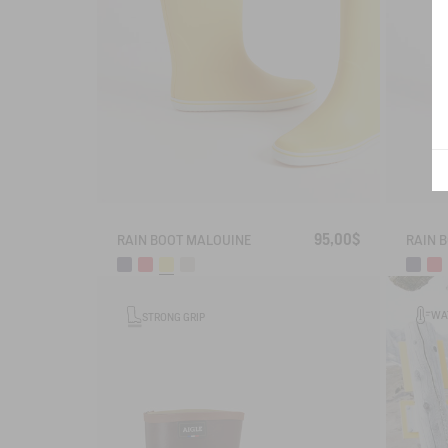
95,00$
RAIN BOOT MALOUINE
RAIN 
WA
STRONG GRIP