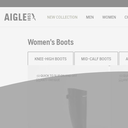
NEW COLLECTION
MEN
WOMEN
C
Women's Boots
KNEE-HIGH BOOTS
MID-CALF BOOTS
A
Filter & sort
QUICK TO SLIP ON AND OFF
QUI
ANTI-FATIGUE
ANT