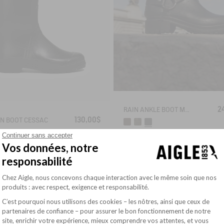
2
RAIN ANKLE BOOT MACADAMES BIKER STYLE
130,00$
N BOOT CESSAC
Continuer sans accepter
Vos données, notre
responsabilité
Plateforme de Gestion du Consentement : Pe
Chez Aigle, nous concevons chaque interaction avec le même soin que nos
produits : avec respect, exigence et responsabilité.
C’est pourquoi nous utilisons des cookies – les nôtres, ainsi que ceux de
partenaires de confiance – pour assurer le bon fonctionnement de notre
site, enrichir votre expérience, mieux comprendre vos attentes, et vous