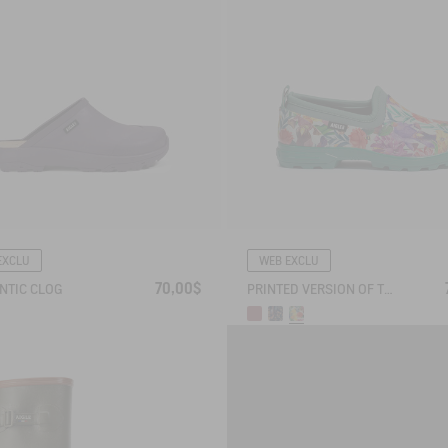
EXCLU
WEB EXCLU
70,00$
NTIC CLOG
PRINTED VERSION OF THE DUAL-MATERIAL CLOSED CLOG - DESIGNED FOR HEAVY-DUTY USE.