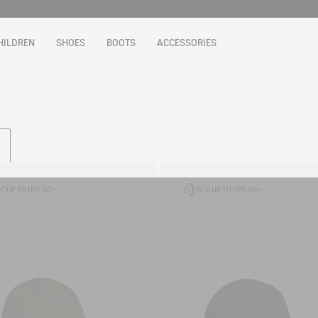
HILDREN
SHOES
BOOTS
ACCESSORIES
C UP TO UPF 50+
UV-C UP TO UPF 50+