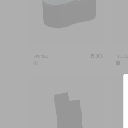
15.00$
SPONGE