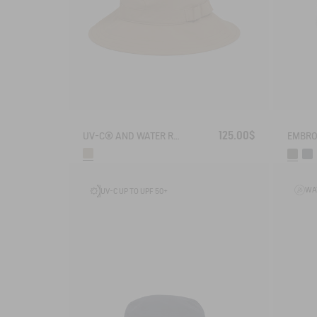
125.00$
UV-C® AND WATER REPELLENT TREKKING HAT
EMBRO
WA
UV-C UP TO UPF 50+