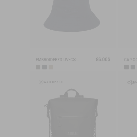
86.00$
EMBROIDERED UV-C®COTON HAT
CAP G
WATERPROOF
UV-