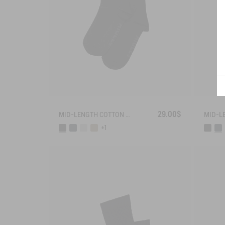
29.00$
MID-LENGTH COTTON SOCKS MADE IN FRANCE
+1