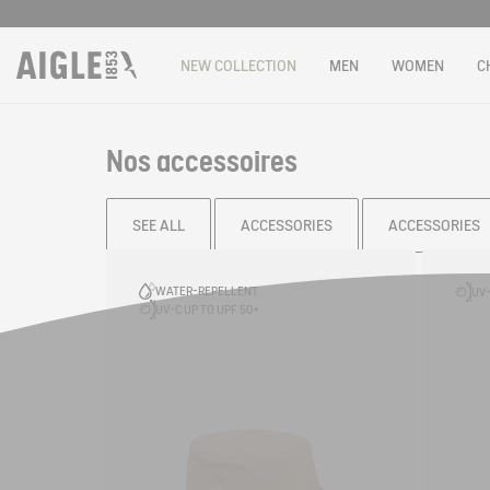
NEW COLLECTION
MEN
WOMEN
C
Nos accessoires
SEE ALL
ACCESSORIES
ACCESSORIES
Filter & sort
WATER-REPELLENT
UV-
UV-C UP TO UPF 50+