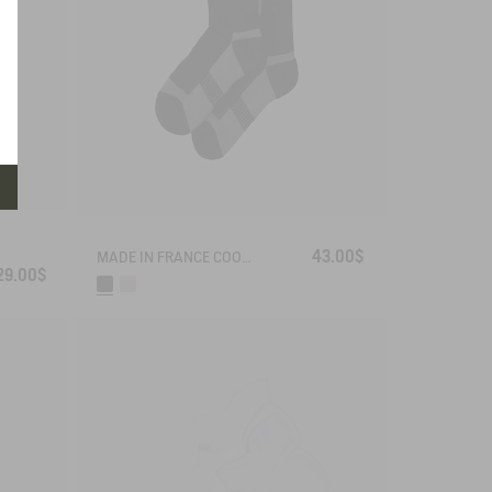
43.00$
MADE IN FRANCE COOLMAX® SOCKS
29.00$