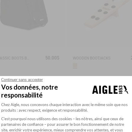
50.00$
THE CLASSIC BOOTS BAG
WOODEN BOOTJACKS
Continuer sans accepter
Vos données, notre
responsabilité
Plateforme de Gestion du Consentement : Pe
Chez Aigle, nous concevons chaque interaction avec le même soin que nos
produits : avec respect, exigence et responsabilité.
C’est pourquoi nous utilisons des cookies – les nôtres, ainsi que ceux de
partenaires de confiance – pour assurer le bon fonctionnement de notre
site, enrichir votre expérience, mieux comprendre vos attentes, et vous