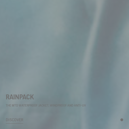
RAINPACK
THE MTD WATERPROOF JACKET, WINDPROOF AND ANTI-UV
DISCOVER