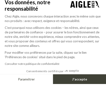
Vos données, notre
responsabilité
SHORT MTD® PARKA FISHTAI
RAINPACK MTD® & UV-C® 70
260.00$
Chez Aigle, nous concevons chaque interaction avec le même soin que
+1
nos produits : avec respect, exigence et responsabilité.
C’est pourquoi nous utilisons des cookies – les nôtres, ainsi que ceux
de partenaires de confiance – pour assurer le bon fonctionnement de
LIFEPROOF
notre site, enrichir votre expérience, mieux comprendre vos attentes,
et vous proposer des contenus et offres qui vous correspondent, sur
BUILT FOR EVERY TERRAIN, MADE FOR EVERYDAY FREEDOM
notre site comme ailleurs.
Pour modifier vos préférences par la suite, cliquez sur le lien
A signature born from terrain & elevation.
'Préférences de cookies' situé dans le pied de page.
A single gesture, traced by the ridge of a mountain.
A contour seen from above. A vision shaped by flight, clarity, and elevation. Rooted
Consulter notre politique de confidentialité
in nature, designed to endure, it embodies a life built to rise above.
Consentements certifiés par
A life in Aigle.
Paramétrer
J'accepte
Axeptio consent
DISCOVER
Plateforme de Gestion du Consentement : Personnalisez vos Options
Notre plateforme vous permet d'adapter et de gérer vos paramètres de confide