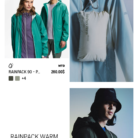
RAINPACK 90 - PACKABLE, UV-C® AND WATERPROOF LONG PARKA
260.00$
+4