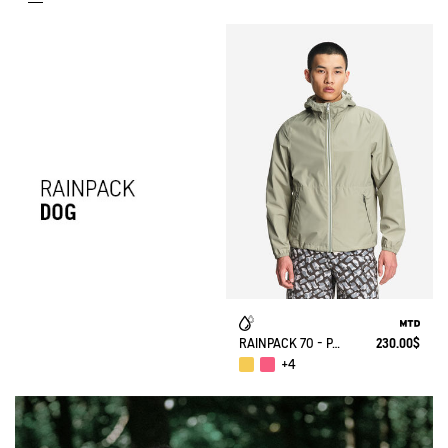
RAINPACK 70 - PACKABLE, UV-C® AND WATERPROOF JACKET
230.00$
+4