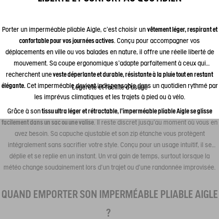
Porter un imperméable pliable Aigle, c’est choisir un
vêtement léger, respirant et
confortable pour vos journées actives
. Conçu pour accompagner vos
déplacements en ville ou vos balades en nature, il offre une réelle liberté de
mouvement. Sa coupe ergonomique s’adapte parfaitement à ceux qui
recherchent une
veste déperlante et durable, résistante à la pluie tout en restant
élégante.
Cet imperméable devient indispensable dans un quotidien rythmé par
Légèreté et facilité d’usage
les imprévus climatiques et les trajets à pied ou à vélo.
Grâce à son
tissu ultra léger et rétractable, l’imperméable pliable Aigle se glisse
facilement dans un sac ou une valise
. Il reste discret jusqu’au moment où vous en
avez besoin. Sa capuche ajustable et son zip étanche vous protègent
intégralement sans sacrifier votre style. Conçu pour un usage intuitif, il se
déplie et se replie en un instant. Un vrai gain de temps, surtout lorsque la
météo change soudainement lors d’un trajet ou d’une randonnée improvisée.
QUAND EMPORTER SON IMPERMÉABLE PLIABLE AIGLE
?