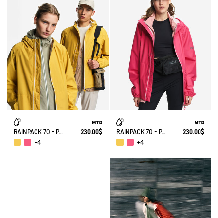
RAINPACK 70 - PACKABLE, UV-C® AND WATERPROOF JACKET
230.00$
RAINPACK 70 - PACKABLE, UV-C® AND WATERPROOF JACKET
230.00$
+4
+4