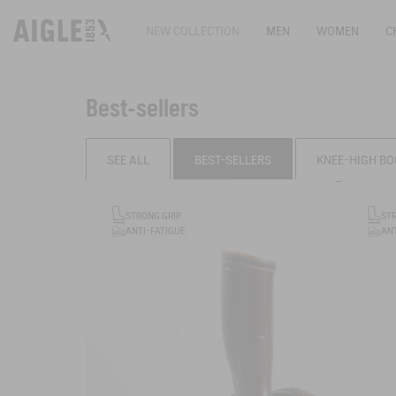
NEW COLLECTION
MEN
WOMEN
C
Best-sellers
SEE ALL
BEST-SELLERS
KNEE-HIGH BO
Filter & sort
STRONG GRIP
ST
ANTI-FATIGUE
ANT