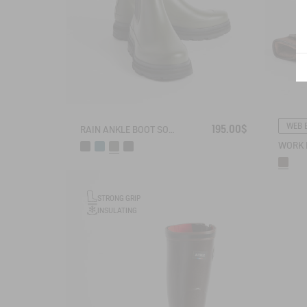
WEB 
195.00$
RAIN ANKLE BOOT SOFT RAIN
STRONG GRIP
INSULATING