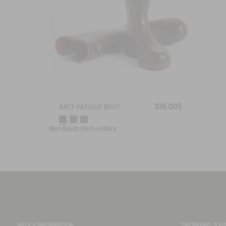
335.00$
ANTI-FATIGUE BOOT PARCOURS 2.0 ADJUSTABLE NEOPRENE-LINED
Men
Boots
Best-sellers
HELP & INFORMATION
THE BRAND : A 