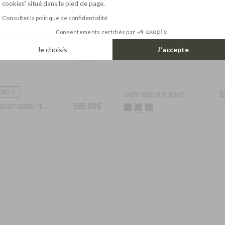
cookies' situé dans le pied de page.
Consulter la politique de confidentialité
Consentements certifiés par
Je choisis
J'accepte
EXCLU
3
ANTI-FATIGUE BOOT PARCOURS 2.0 ADJUSTABLE NEOPRENE-LINED
595.00$
WORK BOOT GORE-TEX INVERSS IN GRAINED LEATHER FUR-LINED