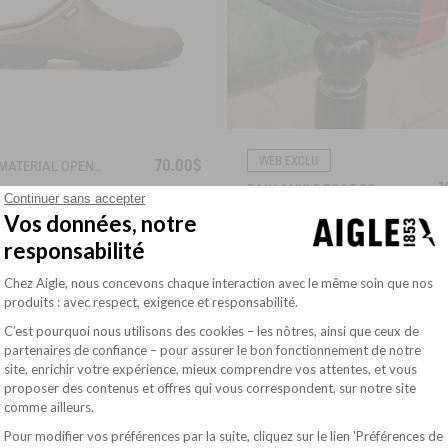
WEB EXCLU
70.00$
DUAL-MATERIAL OPEN CLOG, DESIGNED FOR HEAVY-DUTY USE
1
RAIN ANKLE BOOT SOFT RAIN
Continuer sans accepter
Vos données, notre
responsabilité
RY WARM
STRONG GRIP
Plateforme de Gestion du Consentement : Pe
Chez Aigle, nous concevons chaque interaction avec le même soin que nos
INSULATING
produits : avec respect, exigence et responsabilité.
C’est pourquoi nous utilisons des cookies – les nôtres, ainsi que ceux de
partenaires de confiance – pour assurer le bon fonctionnement de notre
site, enrichir votre expérience, mieux comprendre vos attentes, et vous
Axeptio consent
proposer des contenus et offres qui vous correspondent, sur notre site
comme ailleurs.
Pour modifier vos préférences par la suite, cliquez sur le lien 'Préférences de