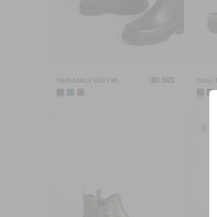
180.00$
RAIN ANKLE BOOT MID RAIN
VE