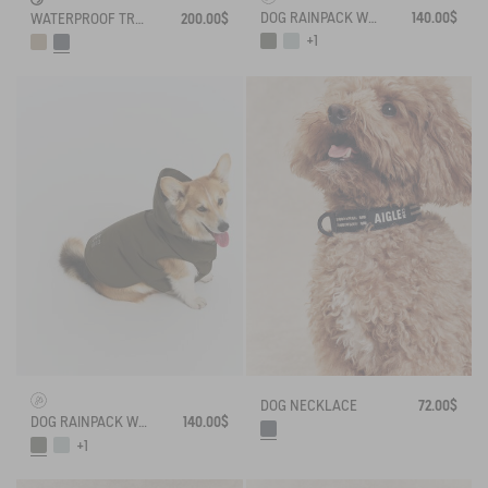
DOG RAINPACK WARM - WARM, FOLDABLE, AND WATERPROOF DOG PARKA
140.00$
WATERPROOF TRENCH COAT FOR DOG
200.00$
+1
DOG NECKLACE
72.00$
DOG RAINPACK WARM - WARM, FOLDABLE, AND WATERPROOF DOG PARKA
140.00$
+1