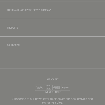
THE BRAND : A PURPOSE-DRIVEN COMPANY
PRODUCTS
COLLECTION
WE ACCEPT
Visa
Mastercard
American Express
PayPal
LIVE WITH AIGLE.
Subscribe to our newsletter to discover our new arrivals and
exclusive sales.