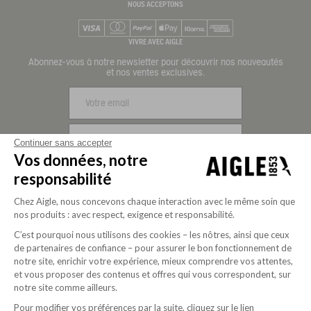
NOUS ACCEPTONS
Visa
Mastercard
PayPal
Apple Pay
Klarna
American Express
VIVRE AVEC AIGLE
Abonnez-vous à notre newsletter pour découvrir nos nouveautés
et nos ventes exclusives.
S'INSCRIRE
Continuer sans accepter
Vos données, notre
NOUS SUIVRE
responsabilité
Chez Aigle, nous concevons chaque interaction avec le même soin que
nos produits : avec respect, exigence et responsabilité.
C’est pourquoi nous utilisons des cookies – les nôtres, ainsi que ceux
de partenaires de confiance – pour assurer le bon fonctionnement de
notre site, enrichir votre expérience, mieux comprendre vos attentes,
et vous proposer des contenus et offres qui vous correspondent, sur
notre site comme ailleurs.
Pour modifier vos préférences par la suite, cliquez sur le lien