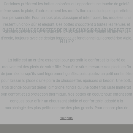
Certaines préfèrent les bottes colorées qui apportent une touche de gaieté
même sous la pluie, d’autres aiment les motifs floraux ou ludiques qui reflètent
leur personnalité. Pour un look plus classique et intemporel, les modèles unis
restent un choix sûr et élégant. Ces bottes s’adaptent à toutes les tenues et
QUELLE TAILLE DE BOTTES DE PLUIE CHOISIR POUR UNE PETITE
accompagnent facilement un ciré, un pantalon imperméable ou une tenue
d’école, toujours avec ce design tendance et fonctionnel qui caractérise Aigle.
FILLE ?
La taille est un critère essentiel pour garantir le confort et la liberté de
mouvement des pieds de votre fille. Pour être sûre, mesurez ses pieds en fin
de journée, lorsqu’ils sont légèrement gonflés, puis ajoutez un petit centimètre
pour laisser la place à une paire de chaussettes épaisses si besoin. Une botte
trop grande pourrait gêner la marche, tandis qu’une botte trop juste limiterait
son confort et sa protection thermique. Nos bottes en caoutchouc enfant sont
conçues pour offrir un chaussant stable et confortable, adapté à la
morphologie des plus petits comme des plus grands. Pour encore plus de
choix, découvrez notre sélection complète de bottes de pluie enfant. Chez
Voir plus
Aigle, chaque modèle est pensé pour accompagner votre fille dans toutes ses
aventures : une promenade sur la plage, un après-midi au jardin, un trajet vers