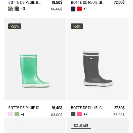
BOTTE DE PLUIE BABY FLAC
19,50$
BOTTE DE PLUIE GIBOULEE FOURRÉE
72,00$
+3
+1
56,00$
-58%
-51%
BOTTE DE PLUIE ICONIQUE LOLLY POP IRISÉE
26,40$
BOTTE DE PLUIE ICONIQUE LOLLY POP
27,30$
+1
+7
63,00$
56,00$
EXCLU WEB