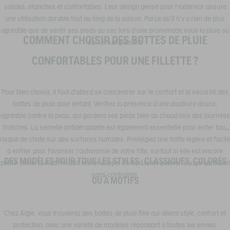
solides, étanches et confortables. Leur design pensé pour l’extérieur assure
une utilisation durable tout au long de la saison. Parce qu’il n’y a rien de plus
agréable que de sentir ses pieds au sec lors d’une promenade sous la pluie ou
COMMENT CHOISIR DES BOTTES DE PLUIE
sur un sol glissant.
CONFORTABLES POUR UNE FILLETTE ?
Pour bien choisir, il faut d’abord se concentrer sur le confort et la sécurité des
bottes de pluie pour enfant. Vérifiez la présence d’une doublure douce,
agréable contre la peau, qui gardera ses pieds bien au chaud lors des journées
fraîches. La semelle antidérapante est également essentielle pour éviter tout
risque de chute sur des surfaces humides. Privilégiez une botte légère et facile
à enfiler pour favoriser l’autonomie de votre fille, surtout si elle est encore
DES MODÈLES POUR TOUS LES STYLES : CLASSIQUES, COLORÉS
petite. Enfin, la matière doit rester souple et résistante pour un usage quotidien
sans contrainte.
OU À MOTIFS
Chez Aigle, vous trouverez des bottes de pluie fille qui allient style, confort et
protection, avec une variété de modèles répondant à toutes les envies.