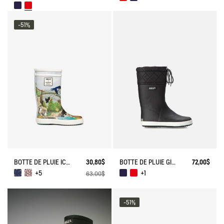
-51%
BOTTE DE PLUIE ICONIQUE LOLLY POP PLAY
30,80$
BOTTE DE PLUIE GIBOULEE FOURRÉE
72,00$
+5
+1
63,00$
-51%