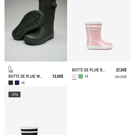
BOTTE DE PLUIE BABY FLAC IRISÉE
27,30$
BOTTE DE PLUIE WOODY-POP
72,00$
+1
56,00$
+1
-51%