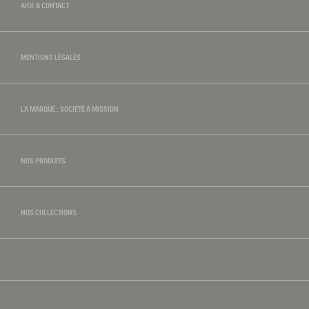
l’école sous la pluie, ou un week-end au grand air. Et si vous recherchez un
AIDE & CONTACT
modèle pour son frère, explorez également notre collection de bottes de pluie
garçon. Pour la saison hivernale, nos bottes de neige enfant garantissent
chaleur et sécurité sur la neige, tandis que nos bottes caoutchouc enfant
MENTIONS LÉGALES
restent un basique indispensable. Enfin, pour les tout-petits, notre gamme
bottes bebe offre la même qualité et le même savoir-faire Aigle, dès les
premiers pas.
LA MARQUE : SOCIÉTÉ À MISSION
NOS PRODUITS
NOS COLLECTIONS