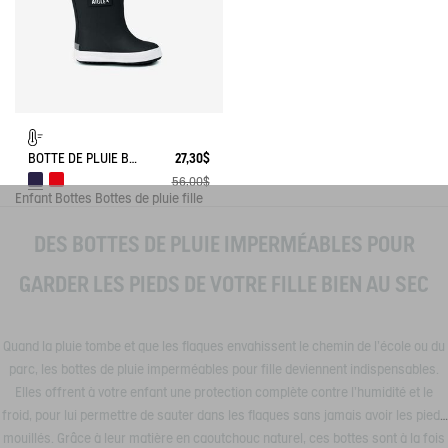
BOTTE DE PLUIE BABY FLAC FOURRÉE
27,30$
56,00$
Enfant
Bottes
Bottes de pluie fille
DES BOTTES DE PLUIE IMPERMÉABLES POUR
GARDER LES PIEDS DE VOTRE FILLE BIEN AU SEC
Quand la pluie tombe et que les flaques envahissent le chemin de l’école ou du
parc, les bottes de pluie imperméables pour fille deviennent indispensables.
Elles offrent à votre enfant une protection complète contre l’humidité et le
froid, pour lui permettre de sauter dans les flaques sans jamais avoir les pieds
mouillés. Grâce à leur matière en caoutchouc naturel, ces bottes sont à la fois