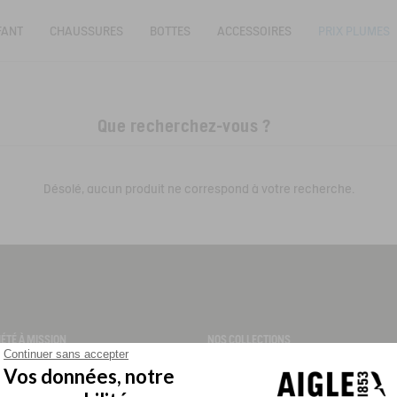
FANT
CHAUSSURES
BOTTES
ACCESSOIRES
PRIX PLUMES
Désolé, aucun produit ne correspond à votre recherche.
IÉTÉ À MISSION
NOS COLLECTIONS
Continuer sans accepter
Parka Femme
Vos données, notre
ts
Parka Homme