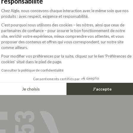
responsabilité
s environnementales
Bottes Femme
Bottes Homme
Plateforme de Gestion du Consentement : Pe
Chez Aigle, nous concevons chaque interaction avec le même soin que nos
Bottes Enfant
produits : avec respect, exigence et responsabilité.
ion
C’est pourquoi nous utilisons des cookies – les nôtres, ainsi que ceux de
partenaires de confiance – pour assurer le bon fonctionnement de notre
site, enrichir votre expérience, mieux comprendre vos attentes, et vous
Axeptio consent
proposer des contenus et offres qui vous correspondent, sur notre site
s
comme ailleurs.
ofessionnelles
Pour modifier vos préférences par la suite, cliquez sur le lien 'Préférences de
ttes
cookies' situé dans le pied de page.
Consulter la politique de confidentialité
Consentements certifiés par
Je choisis
J'accepte