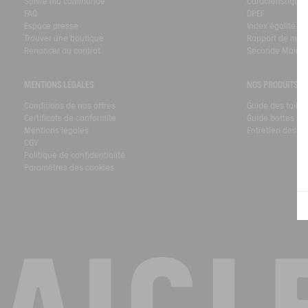
Suivre ma commande
Caractéristique
FAQ
DPEF
Espace presse
Index égalité
Trouver une boutique
Rapport de miss
Renoncer au contrat
Seconde Main
MENTIONS LÉGALES
NOS PRODUITS
Conditions de nos offres
Guide des taille
Certificats de conformité
Guide bottes pr
Mentions légales
Entretien des bo
CGV
Politique de confidentialité
Paramètres des cookies