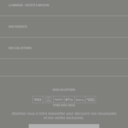
LA MARQUE : SOCIÉTÉ À MISSION
rdinage
NOS PRODUITS
NOS COLLECTIONS
NOUS ACCEPTONS
Visa
Mastercard
PayPal
Apple Pay
Klarna
American Express
VIVRE AVEC AIGLE
Abonnez-vous à notre newsletter pour découvrir nos nouveautés
et nos ventes exclusives.