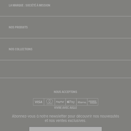
LA MARQUE : SOCIÉTÉ À MISSION
rdinage
NOS PRODUITS
NOS COLLECTIONS
NOUS ACCEPTONS
Visa
Mastercard
PayPal
Apple Pay
Klarna
American Express
VIVRE AVEC AIGLE
Abonnez-vous à notre newsletter pour découvrir nos nouveautés
et nos ventes exclusives.