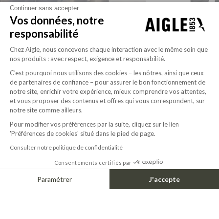
Continuer sans accepter
Vos données, notre
responsabilité
RAINPACK 70 BEDRUCKT MTD®
260,00$
Chez Aigle, nous concevons chaque interaction avec le même soin que
+1
nos produits : avec respect, exigence et responsabilité.
C’est pourquoi nous utilisons des cookies – les nôtres, ainsi que ceux
de partenaires de confiance – pour assurer le bon fonctionnement de
LIFEPROOF
notre site, enrichir votre expérience, mieux comprendre vos attentes,
et vous proposer des contenus et offres qui vous correspondent, sur
ES LIEGT ETWAS IN DER LUFT
notre site comme ailleurs.
Eine Signatur, geboren aus Gelände und Höhen.
Pour modifier vos préférences par la suite, cliquez sur le lien
Eine einzige Linie, gezeichnet vom Bergkamm.
'Préférences de cookies' situé dans le pied de page.
Eine Kontur aus der Vogelperspektive. Eine Vision, geprägt von Weitblick, Klarheit und
Consulter notre politique de confidentialité
Höhe. In der Natur verwurzelt, für Langlebigkeit entwickelt, verkörpert sie ein Leben, das
darauf ausgelegt ist, über sich hinauszuwachsen.
Consentements certifiés par
Ein Leben mit Aigle.
Paramétrer
J'accepte
Axeptio consent
Plateforme de Gestion du Consentement : Personnalisez vos Options
ENTDECKEN
Notre plateforme vous permet d'adapter et de gérer vos paramètres de confide