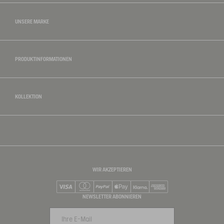
UNSERE MARKE
PRODUKTINFORMATIONEN
KOLLEKTION
WIR AKZEPTIEREN
Visa
Mastercard
PayPal
Apple Pay
Klarna
American Express
NEWSLETTER ABONNIEREN