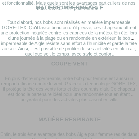
et fonctionnalité. Mais quels sont les avantages particuliers de nos 
MATIÈRE IMPERMÉABLE
bobs GORE-TEX pour femme ?
Tout d'abord, nos bobs sont réalisés en matière imperméable 
GORE-TEX. Qu'il fasse beau ou qu'il pleuve, ces chapeaux offrent 
une protection inégalée contre les caprices de la météo. En été, lors 
d'une journée à la plage ou en randonnée en extérieur, le bob 
imperméable de Aigle résiste sans effort à l'humidité et garde la tête 
au sec. Ainsi, il est possible de profiter de ses activités en plein air, 
quel que soit le temps, avec style et confort.
COUPE-VENT
En plus d'être imperméable, notre bob pour femme est aussi un 
rempart efficace contre le vent. Grâce à la technologie GORE-TEX, 
il protège la tête des vents forts et des courants d'air. Ce chapeau 
est donc le partenaire idéal pour une randonnée tout en étant 
polyvalent pour des activités plus casual en ville.
MATIÈRE RESPIRANTE
Enfin, le troisième avantage des bobs Aigle pour femme réside dans 