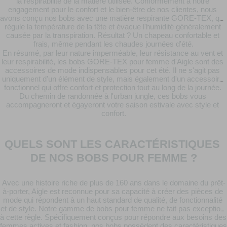
la respirabilité de la matière utilisée. Conformément à notre 
engagement pour le confort et le bien-être de nos clientes, nous 
avons conçu nos bobs avec une matière respirante GORE-TEX, qui 
régule la température de la tête et évacue l'humidité généralement 
causée par la transpiration. Résultat ? Un chapeau confortable et 
frais, même pendant les chaudes journées d'été.
En résumé, par leur nature imperméable, leur résistance au vent et 
leur respirabilité, les bobs GORE-TEX pour femme d'Aigle sont des 
accessoires de mode indispensables pour cet été. Il ne s'agit pas 
uniquement d'un élément de style, mais également d'un accessoire 
fonctionnel qui offre confort et protection tout au long de la journée. 
Du chemin de randonnée à l'urban jungle, ces bobs vous 
accompagneront et égayeront votre saison estivale avec style et 
confort.
QUELS SONT LES CARACTÉRISTIQUES 
DE NOS BOBS POUR FEMME ?
Avec une histoire riche de plus de 160 ans dans le domaine du prêt-
à-porter, Aigle est reconnue pour sa capacité à créer des pièces de 
mode qui répondent à un haut standard de qualité, de fonctionnalité 
et de style. Notre gamme de bobs pour femme ne fait pas exception 
à cette règle. Spécifiquement conçus pour répondre aux besoins des 
femmes actives et fashion, nos bobs possèdent des caractéristiques 