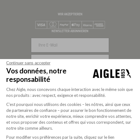
WIR AKZEPTIEREN
Visa
Mastercard
PayPal
Apple Pay
Klarna
American Express
NEWSLETTER ABONNIEREN
REGISTRIEREN
Continuer sans accepter
Vos données, notre
UNS FOLGEN
responsabilité
Chez Aigle, nous concevons chaque interaction avec le même soin que
nos produits : avec respect, exigence et responsabilité.
C’est pourquoi nous utilisons des cookies – les nôtres, ainsi que ceux
de partenaires de confiance – pour assurer le bon fonctionnement de
notre site, enrichir votre expérience, mieux comprendre vos attentes,
et vous proposer des contenus et offres qui vous correspondent, sur
notre site comme ailleurs.
Pour modifier vos préférences par la suite, cliquez sur le lien