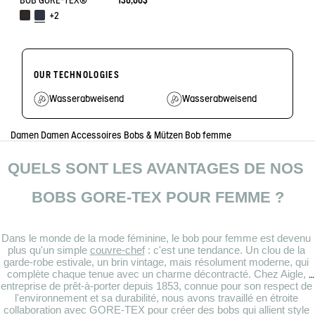
BOB GORE-TEX®
130,00$
+2
OUR TECHNOLOGIES
Wasserabweisend
Wasserabweisend
Damen
Damen Accessoires
Bobs & Mützen
Bob femme
QUELS SONT LES AVANTAGES DE NOS 
BOBS GORE-TEX POUR FEMME ?
Dans le monde de la mode féminine, le bob pour femme est devenu 
plus qu'un simple 
couvre-chef
 : c'est une tendance. Un clou de la 
garde-robe estivale, un brin vintage, mais résolument moderne, qui 
complète chaque tenue avec un charme décontracté. Chez Aigle, 
entreprise de prêt-à-porter depuis 1853, connue pour son respect de 
l'environnement et sa durabilité, nous avons travaillé en étroite 
collaboration avec GORE-TEX pour créer des bobs qui allient style 