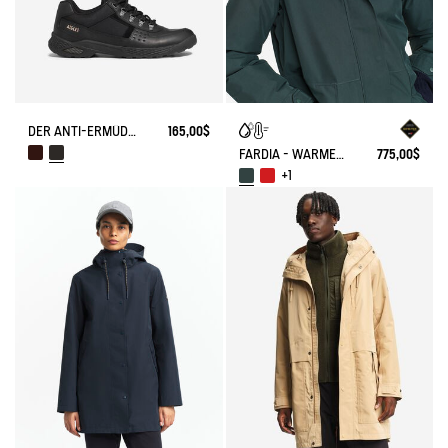
DER ANTI-ERMÜDUNGSSCHUH.
165,00$
FARDIA - WARMER GORE-TEX® PARKA
775,00$
+1