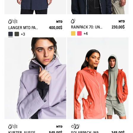
RAINPACK 70: UNISEX WASSERDICHTE, WINDDICHTE MTD-JACKE, KURZ UND FALTBAR
230,00$
LANGER MTD PARKA MIT KAPUZE
400,00$
+4
+3
KURZER, AUSGESTELLTER MTD® PARKA
545,00$
SOLARPACK: WASSERABWEISENDE UV-C®-JACKE
345,00$