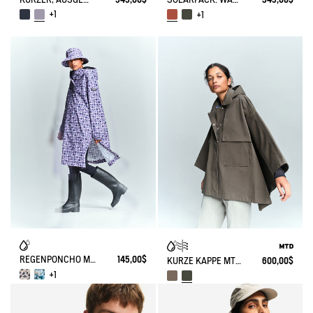
+1
+1
REGENPONCHO MIT DRUCK
145,00$
KURZE KAPPE MTD®
600,00$
+1