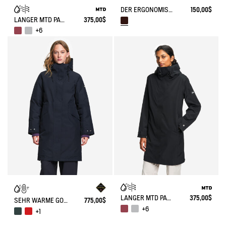
DER ERGONOMISCHE SCHUH AUS WILDLEDERLEDER.
150,00$
LANGER MTD PARKA MIT KAPUZE
375,00$
+6
LANGER MTD PARKA MIT KAPUZE
375,00$
SEHR WARME GORE-TEX® PARKA
775,00$
+6
+1