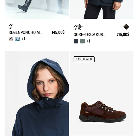
REGENPONCHO MIT DRUCK
145,00$
GORE-TEX® KURZ PARKA - MI LONG (AIW22MOUI016) - SEHR WARM
715,00$
+1
+1
EXKLU WEB