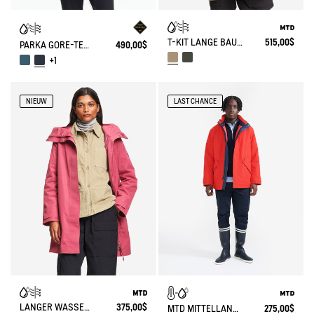
T-KIT LANGE BAUMWOLLPARKA MIT 3 REISSVERSCHLUSSTASCHEN MTD
515,00$
PARKA GORE-TEX® MIT MITTLANGER LÄNGE (NEUE FAVODEL AFT : AIW24WOUT006)
490,00$
+1
NIEUW
LAST CHANCE
LANGER WASSERDICHTER PARKA MIT KAPUZE MTD®
375,00$
MTD MITTELLANGE JACKE
275,00$