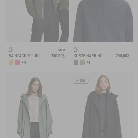
RAINPACK 70: UNISEX WASSERDICHTE, WINDDICHTE MTD-JACKE, KURZ UND FALTBAR
230,00$
KURZE HARRINGTON-JACKE AUS WASSERABWEISENDEM TWILL
290,00$
+4
+1
NIEUW