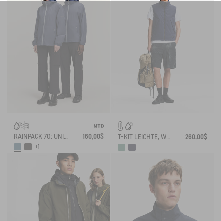
RAINPACK 70: UNISEX WASSERDICHTE, WINDDICHTE MTD-JACKE, KURZ UND FALTBAR
160,00$
T-KIT LEICHTE, WASSERABWEISENDE DAUNENJACKE
260,00$
+1