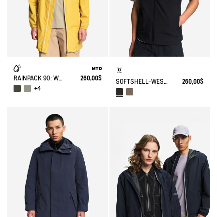
RAINPACK 90: WASSERDICHTE, WINDDICHTE UNISEX-MTD-JACKE, LANG UND FALTBAR
260,00$
SOFTSHELL-WESTE MIT 3 TASCHEN
260,00$
+4