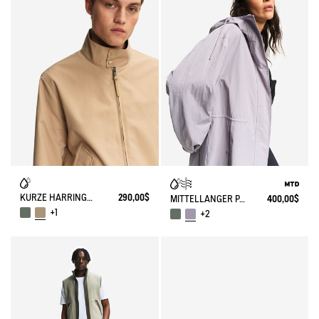
KURZE HARRINGTON-JACKE AUS WASSERABWEISENDEM TWILL
290,00$
MITTELLANGER PARKA MIT VERSTELLBARER TAILLE MTD®
400,00$
+1
+2