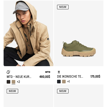
NIEUW
DIE IKONISCHE TENERE NEU INTERPRETIERT: ERBE UND INNOVATION
175,00$
MTD - NEUE KURZE PARKA (UNTER DEM PO)
460,00$
+1
+2
NIEUW
NIEUW