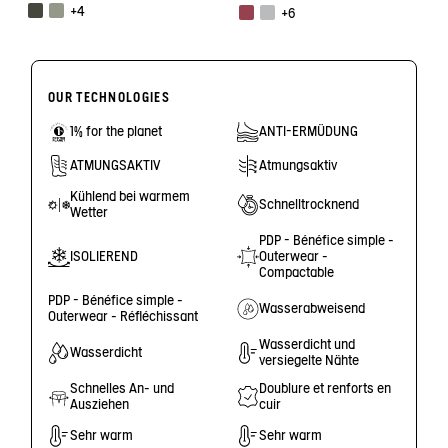
+4
+6
OUR TECHNOLOGIES
1% for the planet
ANTI-ERMÜDUNG
ATMUNGSAKTIV
Atmungsaktiv
Kühlend bei warmem
Schnelltrocknend
Wetter
PDP - Bénéfice simple -
ISOLIEREND
Outerwear -
Compactable
PDP - Bénéfice simple -
Wasserabweisend
Outerwear - Réfléchissant
Wasserdicht und
Wasserdicht
versiegelte Nähte
Schnelles An- und
Doublure et renforts en
Ausziehen
cuir
Sehr warm
Sehr warm