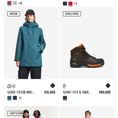
+6
+1
NIEUW
EXKLU WEB
GORE-TEX® MID-LANG PARKA
515,00$
GORE-TEX & VIBRAM® ALTAVIO WANDERSCHUH AUS SPALTLEDER
360,00$
+1
LAST CHANCE