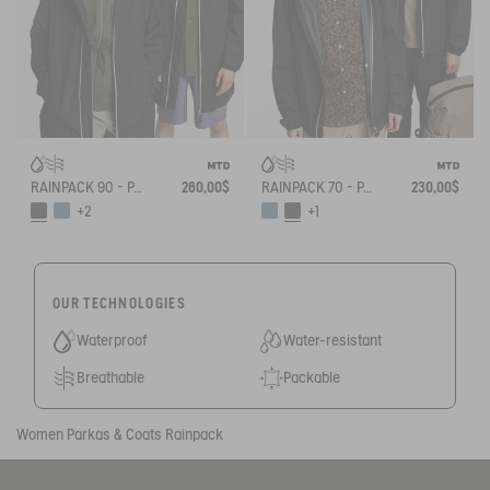
RAINPACK 90 - PACKABLE, UV-C® AND WATERPROOF LONG PARKA
260,00$
RAINPACK 70 - PACKABLE, UV-C® AND WATERPROOF JACKET
230,00$
+2
+1
OUR TECHNOLOGIES
Waterproof
Water-resistant
Breathable
Packable
Women
Parkas & Coats
Rainpack