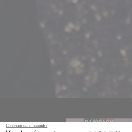
RAINPACK
Continuer sans accepter
RAINPACK DOG
RAINPACK WARM