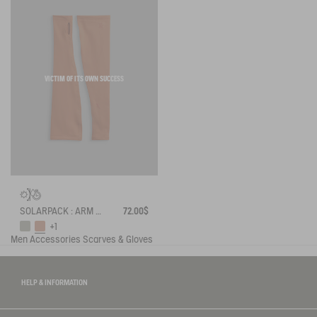
VICTIM OF ITS OWN SUCCESS
SOLARPACK : ARM SLEEVES UV-C® DRY FAST TEXTILE®
72.00$
+1
Men
Accessories
Scarves & Gloves
HELP & INFORMATION