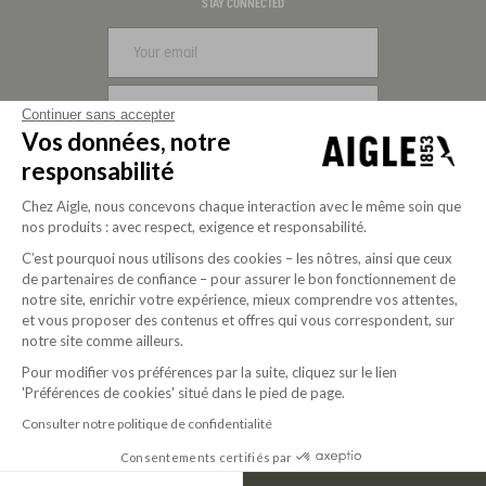
Visa
Mastercard
PayPal
Apple Pay
Klarna
American Express
STAY CONNECTED
SIGN UP
Continuer sans accepter
Vos données, notre
FOLLOW US
responsabilité
Chez Aigle, nous concevons chaque interaction avec le même soin que
nos produits : avec respect, exigence et responsabilité.
C’est pourquoi nous utilisons des cookies – les nôtres, ainsi que ceux
de partenaires de confiance – pour assurer le bon fonctionnement de
notre site, enrichir votre expérience, mieux comprendre vos attentes,
et vous proposer des contenus et offres qui vous correspondent, sur
notre site comme ailleurs.
Pour modifier vos préférences par la suite, cliquez sur le lien
Purpose-driven company since 2020
'Préférences de cookies' situé dans le pied de page.
Consulter notre politique de confidentialité
Consentements certifiés par
© 2026 Aigle
USD | EN