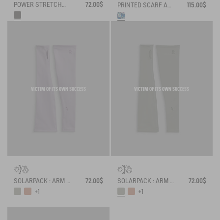
POWER STRETCH® TOUCHSCREEN GLOVES
72.00$
PRINTED SCARF AIGLE X DEYROLLE
115.00$
VICTIM OF ITS OWN SUCCESS
VICTIM OF ITS OWN SUCCESS
SOLARPACK : ARM SLEEVES UV-C® DRY FAST TEXTILE®
72.00$
SOLARPACK : ARM SLEEVES UV-C® DRY FAST TEXTILE®
72.00$
+1
+1