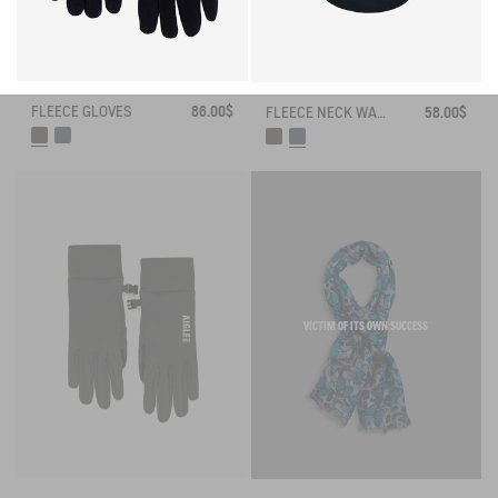
FLEECE GLOVES
86.00$
FLEECE NECK WARMER
58.00$
VICTIM OF ITS OWN SUCCESS