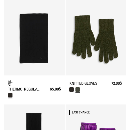
KNITTED GLOVES
72.00$
THERMO-REGULATING NECK WARMER
65.00$
LAST CHANCE