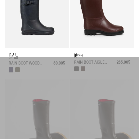
RAIN BOOT AIGLENTINE FUR-LINED
265,00$
RAIN BOOT WOODY-POP FUR-LINED
80,00$