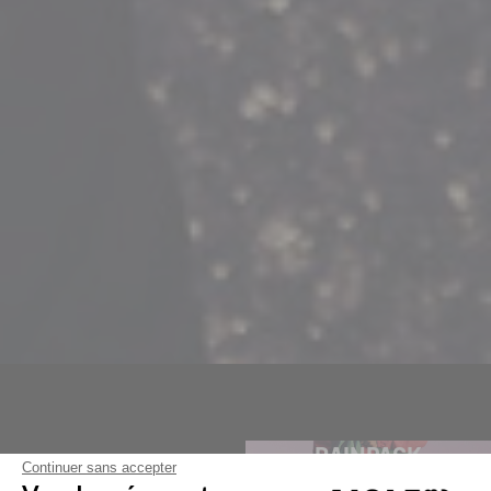
RAINPACK
Continuer sans accepter
RAINPACK DOG
RAINPACK WARM