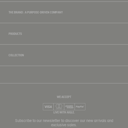
THE BRAND : A PURPOSE-DRIVEN COMPANY
PRODUCTS
COLLECTION
WE ACCEPT
Visa
Mastercard
American Express
PayPal
LIVE WITH AIGLE.
Subscribe to our newsletter to discover our new arrivals and
exclusive sales.