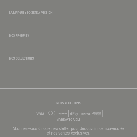
LA MARQUE : SOCIÉTÉ À MISSION
NOS PRODUITS
NOS COLLECTIONS
NOUS ACCEPTONS
Visa
Mastercard
PayPal
Apple Pay
Klarna
American Express
VIVRE AVEC AIGLE
Abonnez-vous à notre newsletter pour découvrir nos nouveautés
et nos ventes exclusives.