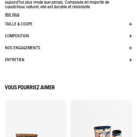
aujourd'hui plus mode que jamais. Composée en majorité de
caoutchouc naturel, elle est durable et résistante.
Pensées pour le grand public, ces bottes vous accompagnent en
Voir plus
ville, en bord de mer ou à la campagne.
TAILLE & COUPE
Tige souple et confortable
- Doublure résistante
- Accroche et amorti.
COMPOSITION
Réf :
NB218
NOS ENGAGEMENTS
ELIOSA PT
ENTRETIEN
VOUS POURRIEZ AIMER