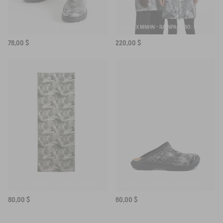
LA BOTTE DE LOISIRS POLYVALENTE, EN VERSION IMPRIMÉE
AIGLE X MNHN - RAINPACK 90 : PARKA MIXTE COUPE-VENT IMPERMÉABLE, COURTE ET PLIABLE
78,00 $
220,00 $
AIGLE X MNHN - FOULARD IMPRIMÉ
LE SABOT AUTHENTIQUE IMPRIMÉ
80,00 $
60,00 $