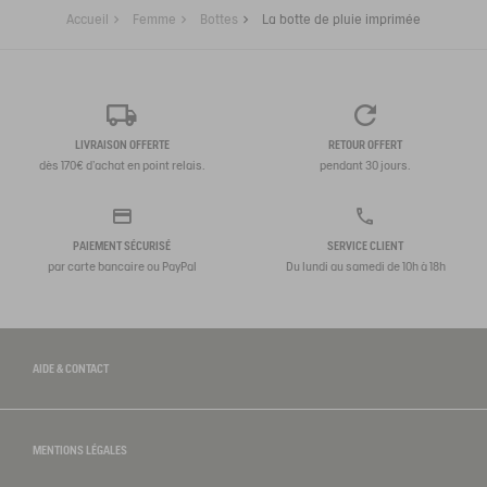
Accueil
Femme
Bottes
La botte de pluie imprimée
LIVRAISON OFFERTE
RETOUR OFFERT
dès 170€ d'achat en point relais.
pendant 30 jours.
PAIEMENT SÉCURISÉ
SERVICE CLIENT
par carte bancaire ou PayPal
Du lundi au samedi de 10h à 18h
AIDE & CONTACT
MENTIONS LÉGALES