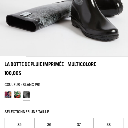
rdinage
LA BOTTE DE PLUIE IMPRIMÉE - MULTICOLORE
100,00$
COULEUR :
BLANC PR1
Kew multibloom
Kew vintage
Blanc pr1
SÉLECTIONNER UNE TAILLE
35
36
37
38