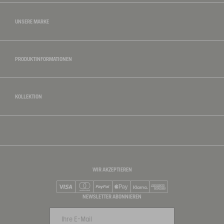
UNSERE MARKE
PRODUKTINFORMATIONEN
KOLLEKTION
WIR AKZEPTIEREN
Visa
Mastercard
PayPal
Apple Pay
Klarna
American Express
NEWSLETTER ABONNIEREN