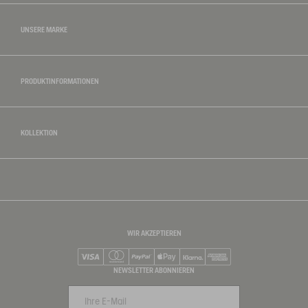
UNSERE MARKE
PRODUKTINFORMATIONEN
KOLLEKTION
WIR AKZEPTIEREN
Visa
Mastercard
PayPal
Apple Pay
Klarna
American Express
NEWSLETTER ABONNIEREN