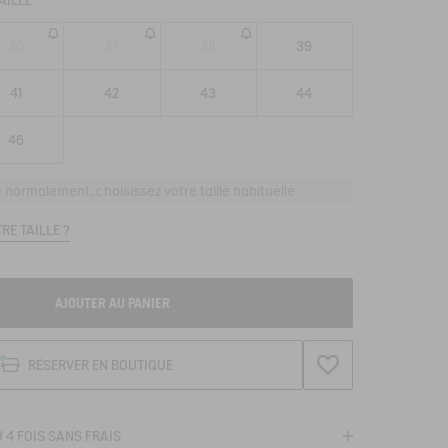
AILLE
36
37
38
39
41
42
43
44
46
e normalement, choisissez votre taille habituelle.
RE TAILLE ?
AJOUTER AU PANIER
AJOUTER À LA WISH
RÉSERVER EN BOUTIQUE
 4 FOIS SANS FRAIS