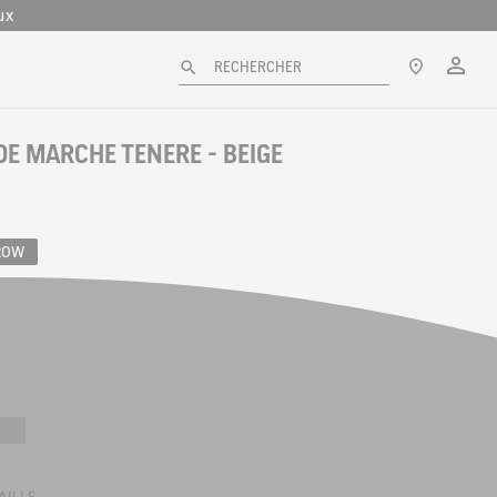
ux
0 jours
Mo
Voir nos
RECHERCHER
ux
E MARCHE TENERE - BEIGE
ROW
ienna
Shadow