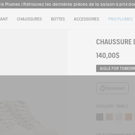
rix Plumes | Retrouvez les dernières pièces de la saison à prix do
son offerte en point relais dès 159€ d'achat & retour offert sous 3
FANT
CHAUSSURES
BOTTES
ACCESSOIRES
PRIX PLUMES
Livraison offerte en click & collect dans votre magasin Aigle
rix Plumes | Retrouvez les dernières pièces de la saison à prix do
CHAUSSURE D
140,00$
AIGLE FOR TOMOR
Déperlant
COULEUR :
SABLE
Noir
Marron
Sable
Raw s