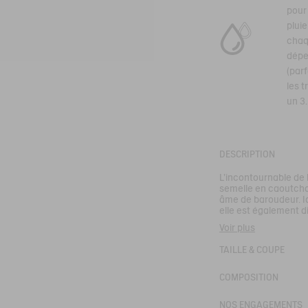
pour
pluie
chaq
déper
(par
les t
un 3.
DESCRIPTION
L'incontournable de 
semelle en caoutcho
âme de baroudeur. Id
elle est également d
Voir plus
Ces chaussures de m
la campagne.
TAILLE & COUPE
- Tige souple, légère
- Semelle légère et 
COMPOSITION
Réf :
NA827
TENERE CVS
NOS ENGAGEMENTS