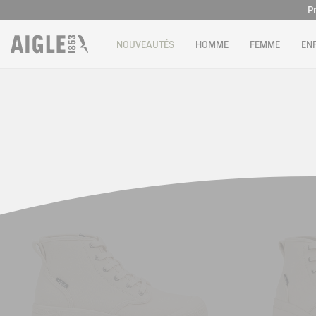
P
Livrai
NOUVEAUTÉS
HOMME
FEMME
EN
P