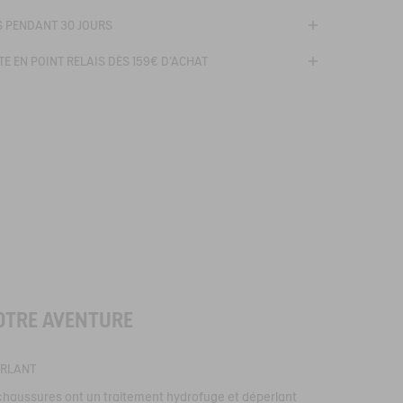
S PENDANT 30 JOURS
E EN POINT RELAIS DÈS 159€ D'ACHAT
OTRE AVENTURE
ERLANT
chaussures ont un traitement hydrofuge et déperlant