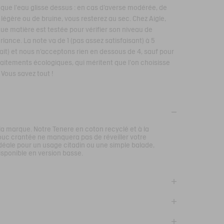
 que l'eau glisse dessus : en cas d'averse modérée, de
 légère ou de bruine, vous resterez au sec. Chez Aigle,
ue matière est testée pour vérifier son niveau de
lance. La note va de 1 (pas assez satisfaisant) à 5
fait) et nous n'acceptons rien en dessous de 4, sauf pour
raitements écologiques, qui méritent que l'on choisisse
 Vous savez tout !
la marque. Notre Tenere en coton recyclé et à la
uc crantée ne manquera pas de réveiller votre
éale pour un usage citadin ou une simple balade,
isponible en version basse.
arche vous suivront en balade, en ville comme à
 et respirante
confortable.