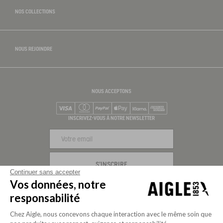
NOS COLLECTIONS
NOUS REJOINDRE
NOUS ACCEPTONS
Visa
Mastercard
PayPal
Apple Pay
Klarna
American Express
INSCRIVEZ-VOUS À NOTRE NEWSLETTER
S'INSCRIRE
Continuer sans accepter
Vos données, notre
NOUS SUIVRE
responsabilité
Chez Aigle, nous concevons chaque interaction avec le même soin que