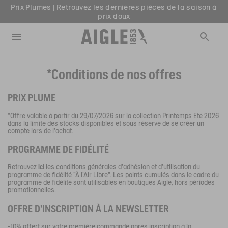
Prix Plumes | Retrouvez les dernières pièces de la saison à
er le menu
Ferm
Ferm
Ferm
Ferm
Ferm
Ferm
Ferm
Ferm
prix doux
MENU / NOUVEAUTÉS
MENU / HOMME
MENU / FEMME
MENU / ENFANT
MENU / CHAUSSURES
MENU / BOTTES
MENU / ACCESSOIRES
MENU / PRIX PLUMES
Livraison offerte en point relais dès 159€ d'achat & retour
offert sous 30 jours
Ouvrir le menu
Reche
VOIR TOUT - NOUVEAUTÉS
VOIR TOUT - HOMME
VOIR TOUT - FEMME
VOIR TOUT - ENFANT
VOIR TOUT - CHAUSSURES
VOIR TOUT - BOTTES
VOIR TOUT - ACCESSOIRES
VOIR TOUT - PRIX PLUMES
Livraison offerte en click & collect dans votre magasin
Aigle
CHIEN
SÉLECTIONS
SÉLECTIONS
SÉLECTIONS
SÉLECTIONS
SÉLECTIONS
HOMME
COLLAB
AIGLE X DEYROLLE
*Conditions de nos offres
Prix Plumes | Retrouvez les dernières pièces de la saison à
prix doux
RAINPACK WARM
PARKAS & VESTES
PARKAS & VESTES
LES ICONIQUES
LES ICONIQUES
SACS
FEMME
BOTTES
PRIX PLUME
SÉLECTIONS
PRÊT-À-PORTER
PRÊT-À-PORTER
HOMME
HOMME
ACCESSOIRES
PAR REMISE
*Offre valable à partir du 29/07/2026 sur la collection Printemps Eté 2026
dans la limite des stocks disponibles et sous réserve de se créer un
compte lors de l'achat.
CATÉGORIES
BOTTES
BOTTES
FEMME
FEMME
CHIEN
PAR SÉLECTION
PROGRAMME DE FIDÉLITÉ
CHAUSSURES
CHAUSSURES
PRIX PLUMES
ENFANT
PRIX PLUMES
PAR TAILLE
Retrouvez
ici
les conditions générales d’adhésion et d’utilisation du
programme de fidélité "À l'Air Libre". Les points cumulés dans le cadre du
ACCESSOIRES HOMME
ACCESSOIRES FEMME
PRIX PLUMES
programme de fidélité sont utilisables en boutiques Aigle, hors périodes
promotionnelles.
PRIX PLUMES
PRIX PLUMES
OFFRE D'INSCRIPTION À LA NEWSLETTER
-10% offert sur votre première commande après inscription à la