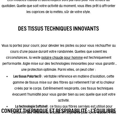
quotidien. Quelle que soit votre activité du moment, vous êtes prêt à affronter
les caprices de la météo, sûr de votre style.
DES TISSUS TECHNIQUES INNOVANTS
Vous la portez pour courir, pour dévaler les pistes ou pour vous réchauffer au
cours d'une pause durant votre randonnée. Quelles que soient les
circonstances, la veste
polaire chaude pour homme
est techniquement
performante. Aigle mise sur des technologies innovantes pour vous garantir
une protection optimale. Parmi elles, on peut citer :
Les tissus Polartec
® : véritable référence en matière d'isolation, cette
gamme de tissus mise sur des fibres qui retiennent l'air et la chaleur
créés par le corps. Extrêmement respirants, ces tissus techniques
évacuent l'humidité pour vous garder bien au sec quelle que soit votre
activité.
La technologie Softshell
: ce tissu aux fibres serrées est utilisé pour
CONFORT THERMIQUE ET RESPIRABILITÉ : L'ÉQUILIBRE
concevoir des vêtements chauds et respirants pour la mi-saison. Il est