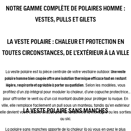
NOTRE GAMME COMPLÈTE DE POLAIRES HOMME :
VESTES, PULLS ET GILETS
LA VESTE POLAIRE : CHALEUR ET PROTECTION EN
TOUTES CIRCONSTANCES, DE L'EXTÉRIEUR À LA VILLE
La veste polaire est la pièce centrale de votre vestiaire outdoor.
Une veste
polaire homme bien coupée offre une isolation thermique efficace tout en restant
légère, respirante et agréable à porter au quotidien
. Selon les modèles, vous
profitez d’un zip intégral pour moduler la chaleur, d’une capuche protectrice
pour affronter le vent ou d’un col montant doublé pour protéger la nuque. En
ville, elle remplace facilement un pull sous un manteau, tandis qu’en extérieur
LA VESTE POLAIRE SANS MANCHES
elle devient votre couche chaude pour la randonnée, la montagne ou les sorties
au ski.
La polaire sans manches apporte de la chaleur là où vous en avez le plus