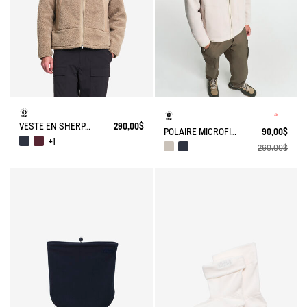
VESTE EN SHERPA CONTRECOLLÉ À COL MONTANT ET DEUX POCHES ZIPPÉES
290,00$
POLAIRE MICROFIBRE POLARTEC® 200 T-KIT
90,00$
+1
260,00$