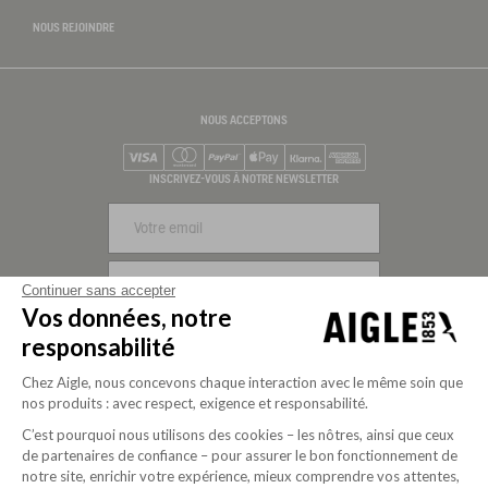
NOUS REJOINDRE
NOUS ACCEPTONS
Visa
Mastercard
PayPal
Apple Pay
Klarna
American Express
INSCRIVEZ-VOUS À NOTRE NEWSLETTER
S'INSCRIRE
Continuer sans accepter
Vos données, notre
NOUS SUIVRE
responsabilité
Chez Aigle, nous concevons chaque interaction avec le même soin que
nos produits : avec respect, exigence et responsabilité.
C’est pourquoi nous utilisons des cookies – les nôtres, ainsi que ceux
de partenaires de confiance – pour assurer le bon fonctionnement de
notre site, enrichir votre expérience, mieux comprendre vos attentes,