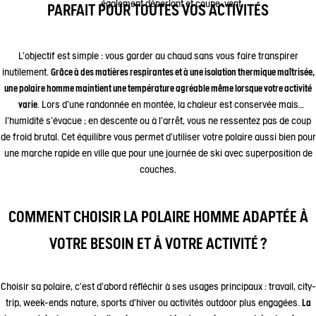
également déperlant et coupe-vent.
PARFAIT POUR TOUTES VOS ACTIVITÉS
L’objectif est simple : vous garder au chaud sans vous faire transpirer
inutilement.
Grâce à des matières respirantes et à une isolation thermique maîtrisée,
une polaire homme maintient une température agréable même lorsque votre activité
varie
. Lors d’une randonnée en montée, la chaleur est conservée mais
l’humidité s’évacue ; en descente ou à l’arrêt, vous ne ressentez pas de coup
de froid brutal. Cet équilibre vous permet d’utiliser votre polaire aussi bien pour
une marche rapide en ville que pour une journée de ski avec superposition de
couches.
COMMENT CHOISIR LA POLAIRE HOMME ADAPTÉE À
VOTRE BESOIN ET À VOTRE ACTIVITÉ ?
Choisir sa polaire, c’est d’abord réfléchir à ses usages principaux : travail, city-
trip, week-ends nature, sports d’hiver ou activités outdoor plus engagées.
La