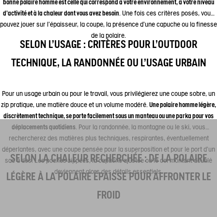
bonne polaire homme est celle qui correspond à votre environnement, à votre niveau
d’activité et à la chaleur dont vous avez besoin
. Une fois ces critères posés, vous
pouvez jouer sur l’épaisseur, la coupe, la présence d’une capuche ou la finesse
de la polaire.
SELON L'USAGE : CRITÈRES POUR L'OUTDOOR
TECHNIQUE, LA RANDONNÉE OU L'USAGE URBAIN
Pour un usage urbain ou pour le travail, vous privilégierez une coupe sobre, un
zip pratique, une matière douce et un volume modéré.
Une polaire homme légère,
discrètement technique, se porte facilement sous un manteau ou une parka pour vos
déplacements quotidiens
. Pour la randonnée, la montagne ou le ski, vous
rechercherez des matières plus techniques, respirantes, éventuellement
déperlantes, avec une coupe pensée pour la superposition et pour le port d’un
SELON LA CHALEUR RECHERCHÉE : DE LA POLAIRE
sac à dos. Les poches zippées, la capuche ajustée ou le col montant doublé
deviennent alors des détails essentiels.
LÉGÈRE À LA POLAIRE ÉPAISSE POUR AFFRONTER LE
FROID