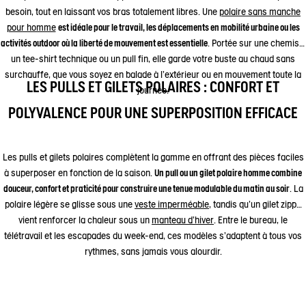
besoin, tout en laissant vos bras totalement libres. Une
polaire sans manche
pour homme
est idéale pour le travail, les déplacements en mobilité urbaine ou les
activités outdoor où la liberté de mouvement est essentielle
. Portée sur une chemise,
un tee-shirt technique ou un pull fin, elle garde votre buste au chaud sans
surchauffe, que vous soyez en balade à l’extérieur ou en mouvement toute la
LES PULLS ET GILETS POLAIRES : CONFORT ET
journée.
POLYVALENCE POUR UNE SUPERPOSITION EFFICACE
Les pulls et gilets polaires complètent la gamme en offrant des pièces faciles
à superposer en fonction de la saison.
Un pull ou un gilet polaire homme combine
douceur, confort et praticité pour construire une tenue modulable du matin au soir
. La
polaire légère se glisse sous une
veste imperméable
, tandis qu’un gilet zippé
vient renforcer la chaleur sous un
manteau d’hiver
. Entre le bureau, le
télétravail et les escapades du week-end, ces modèles s’adaptent à tous vos
rythmes, sans jamais vous alourdir.