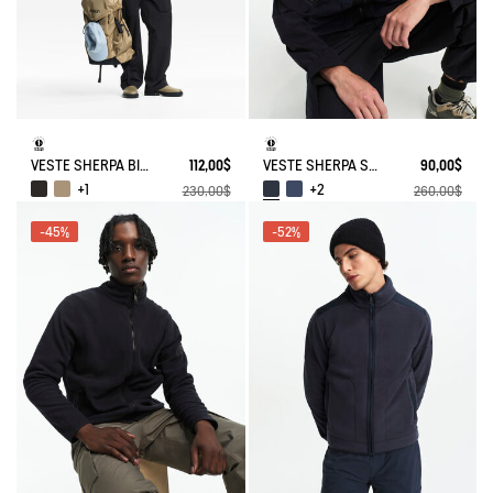
VESTE SHERPA BI-MATIÈRE T- KIT
112,00$
VESTE SHERPA SANS MANCHES RÉVERSIBLE T-KIT
90,00$
+1
+2
230,00$
260,00$
-45%
-52%