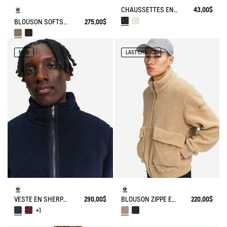
CHAUSSETTES EN POLAIRE POUR BOTTES MI-HAUTEUR
43,00$
BLOUSON SOFTSHELL® COUPE-VENT AVEC POCHES CACHÉES ET COL MONTANT
275,00$
NEW
LAST CHANCE
VESTE EN SHERPA CONTRECOLLÉ À COL MONTANT ET DEUX POCHES ZIPPÉES
290,00$
BLOUSON ZIPPÉ EN SHERPA
220,00$
+1