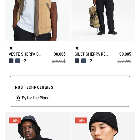
VESTE SHERPA SANS MANCHES RÉVERSIBLE T-KIT
90,00$
GILET SHERPA RÉVERSIBLE T-KIT
90,00$
+2
+2
260,00$
260,00$
NOS TECHNOLOGIES
1% for the Planet
-51%
-51%