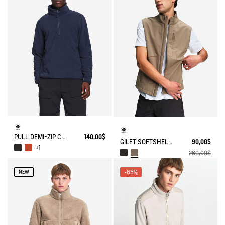
PULL DEMI-ZIP COL MONTANT EN MICRO POLAIRE
140,00$
GILET SOFTSHELL 3 POCHES
90,00$
+1
260,00$
-65%
NEW