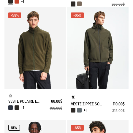
+1
260,00$
-59%
-65%
VESTE POLAIRE EN MICROFIBRE T- KIT
66,00$
VESTE ZIPPÉE SOFTSHELL À CAPUCHE COUPE-VENT
110,00$
+1
160,00$
+1
315,00$
-65%
NEW