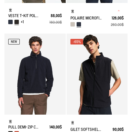
VESTE T-KIT POLAIRE EN MICROFIBRE
88,00$
POLAIRE MICROFIBRE POLARTEC® 200 T-KIT
126,00$
+1
160,00$
260,00$
-65%
NEW
PULL DEMI-ZIP COL MONTANT EN MICRO POLAIRE
140,00$
GILET SOFTSHELL 3 POCHES
90,00$