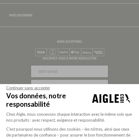
NOUS REJOINDRE
NOUS ACCEPTONS
Visa
Mastercard
PayPal
Apple Pay
Klarna
American Express
INSCRIVEZ-VOUS À NOTRE NEWSLETTER
S'INSCRIRE
Continuer sans accepter
Vos données, notre
NOUS SUIVRE
responsabilité
Chez Aigle, nous concevons chaque interaction avec le même soin que
nos produits : avec respect, exigence et responsabilité.
C’est pourquoi nous utilisons des cookies – les nôtres, ainsi que ceux
de partenaires de confiance – pour assurer le bon fonctionnement de