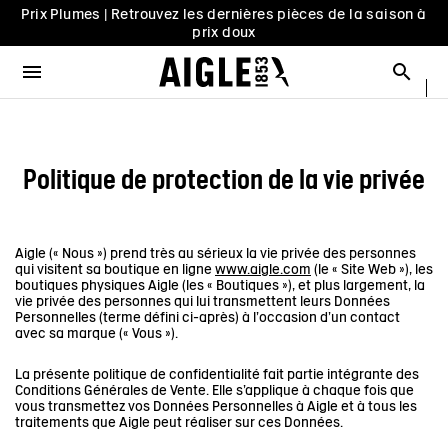
Prix Plumes | Retrouvez les dernières pièces de la saison à
er le menu
Ferm
Ferm
Ferm
Ferm
Ferm
Ferm
Ferm
Ferm
prix doux
MENU / NOUVEAUTÉS
MENU / HOMME
MENU / FEMME
MENU / ENFANT
MENU / CHAUSSURES
MENU / BOTTES
MENU / ACCESSOIRES
MENU / PRIX PLUMES
Livraison offerte en point relais dès 159€ d'achat & retour
offert sous 30 jours
Ouvrir le menu
Reche
VOIR TOUT - NOUVEAUTÉS
VOIR TOUT - HOMME
VOIR TOUT - FEMME
VOIR TOUT - ENFANT
VOIR TOUT - CHAUSSURES
VOIR TOUT - BOTTES
VOIR TOUT - ACCESSOIRES
VOIR TOUT - PRIX PLUMES
Livraison offerte en click & collect dans votre magasin
Aigle
CHIEN
SÉLECTIONS
SÉLECTIONS
SÉLECTIONS
SÉLECTIONS
SÉLECTIONS
HOMME
COLLAB
AIGLE X DEYROLLE
Prix Plumes | Retrouvez les dernières pièces de la saison à
prix doux
Politique de protection de la vie privée
RAINPACK WARM
PARKAS & VESTES
PARKAS & VESTES
LES ICONIQUES
LES ICONIQUES
SACS
FEMME
BOTTES
SÉLECTIONS
PRÊT-À-PORTER
PRÊT-À-PORTER
HOMME
HOMME
ACCESSOIRES
PAR REMISE
Aigle (« Nous ») prend très au sérieux la vie privée des personnes
CATÉGORIES
BOTTES
BOTTES
FEMME
FEMME
CHIEN
PAR SÉLECTION
qui visitent sa boutique en ligne
www.aigle.com
(le « Site Web »), les
boutiques physiques Aigle (les « Boutiques »), et plus largement, la
vie privée des personnes qui lui transmettent leurs Données
CHAUSSURES
CHAUSSURES
PRIX PLUMES
ENFANT
PRIX PLUMES
PAR TAILLE
Personnelles (terme défini ci-après) à l’occasion d’un contact
avec sa marque (« Vous »).
ACCESSOIRES HOMME
ACCESSOIRES FEMME
PRIX PLUMES
La présente politique de confidentialité fait partie intégrante des
Conditions Générales de Vente. Elle s’applique à chaque fois que
SECONDE MAIN
SECONDE MAIN
vous transmettez vos Données Personnelles à Aigle et à tous les
traitements que Aigle peut réaliser sur ces Données.