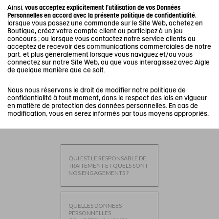
PRIX PLUMES
PRIX PLUMES
Ainsi,
vous acceptez explicitement l'utilisation de vos Données
Personnelles en accord avec la présente politique de confidentialité
,
lorsque vous passez une commande sur le Site Web, achetez en
Boutique, créez votre compte client ou participez à un jeu
concours ; ou lorsque vous contactez notre service clients ou
tre savoir-faire
acceptez de recevoir des communications commerciales de notre
part, et plus généralement lorsque vous naviguez et/ou vous
connectez sur notre Site Web, ou que vous interagissez avec Aigle
de quelque manière que ce soit.
Nous nous réservons le droit de modifier notre politique de
confidentialité à tout moment, dans le respect des lois en vigueur
en matière de protection des données personnelles. En cas de
modification, vous en serez informés par tous moyens appropriés.
QUI EST LE RESPONSABLE DE
TRAITEMENT ET QUELS SONT
NOS ENGAGEMENTS ?
QUELLES DONNEES
PERSONNELLES