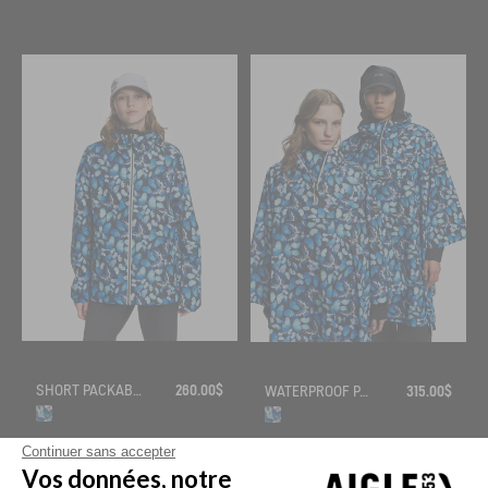
SHORT PACKABLE RAINJACKET MTD® AIGLE X DEYROLLE
260.00$
WATERPROOF PACKABLE RAIN CAPE MTD® AIGLE X DEYROLLE
315.00$
Continuer sans accepter
Vos données, notre