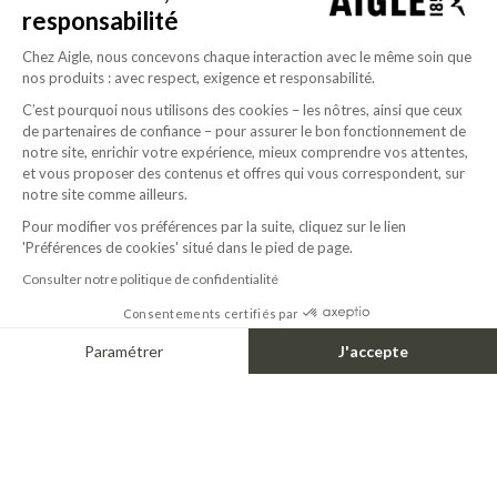
responsabilité
Chez Aigle, nous concevons chaque interaction avec le même soin que
nos produits : avec respect, exigence et responsabilité.
C’est pourquoi nous utilisons des cookies – les nôtres, ainsi que ceux
de partenaires de confiance – pour assurer le bon fonctionnement de
notre site, enrichir votre expérience, mieux comprendre vos attentes,
et vous proposer des contenus et offres qui vous correspondent, sur
notre site comme ailleurs.
Pour modifier vos préférences par la suite, cliquez sur le lien
'Préférences de cookies' situé dans le pied de page.
PRINTED SHORT SLEEVE TEE AIGLE X DEYROLLE DRY FAST TEXTILE®
110.00$
Consulter notre politique de confidentialité
WATERPROOF BUCKET HAT AIGLE X DEYROLLE
110.00$
Consentements certifiés par
Paramétrer
J'accepte
Axeptio consent
Plateforme de Gestion du Consentement : Personnalisez vos Options
Notre plateforme vous permet d'adapter et de gérer vos paramètres de confide
VICTIM OF ITS OWN SUCCESS
VICTIM OF ITS OWN SUCCESS