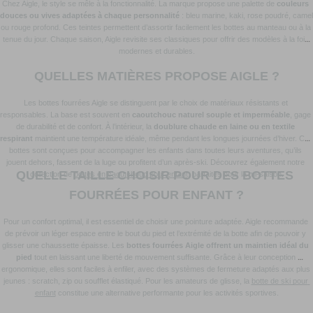
Chez Aigle, le style se mêle à la fonctionnalité. La marque propose une palette de 
couleurs 
douces ou vives adaptées à chaque personnalité
 : bleu marine, kaki, rose poudré, camel 
ou rouge profond. Ces teintes permettent d’assortir facilement les bottes au manteau ou à la 
tenue du jour. Chaque saison, Aigle revisite ses classiques pour offrir des modèles à la fois 
modernes et durables.
QUELLES MATIÈRES PROPOSE AIGLE ?
Les bottes fourrées Aigle se distinguent par le choix de matériaux résistants et 
responsables. La base est souvent en 
caoutchouc naturel souple et imperméable
, gage 
de durabilité et de confort. À l’intérieur, la 
doublure chaude en laine ou en textile 
respirant
 maintient une température idéale, même pendant les longues journées d’hiver. Ces 
bottes sont conçues pour accompagner les enfants dans toutes leurs aventures, qu’ils 
jouent dehors, fassent de la luge ou profitent d’un après-ski. Découvrez également notre 
QUELLE TAILLE CHOISIR POUR DES BOTTES 
collection de 
bottes en caoutchouc pour enfant
, parfaites pour la mi-saison.
FOURRÉES POUR ENFANT ?
Pour un confort optimal, il est essentiel de choisir une pointure adaptée. Aigle recommande 
de prévoir un léger espace entre le bout du pied et l’extrémité de la botte afin de pouvoir y 
glisser une chaussette épaisse. Les 
bottes fourrées Aigle offrent un maintien idéal du 
pied
 tout en laissant une liberté de mouvement suffisante. Grâce à leur conception 
ergonomique, elles sont faciles à enfiler, avec des systèmes de fermeture adaptés aux plus 
jeunes : scratch, zip ou soufflet élastiqué. Pour les amateurs de glisse, la 
botte de ski pour 
enfant
 constitue une alternative performante pour les activités sportives.