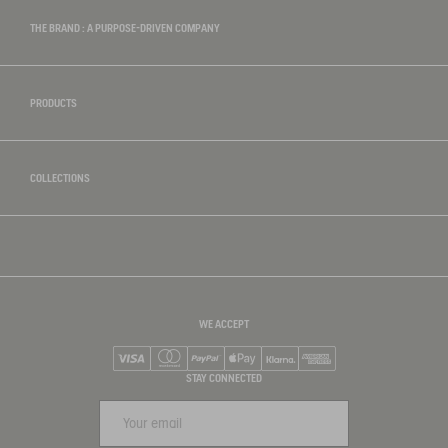
THE BRAND : A PURPOSE-DRIVEN COMPANY
PRODUCTS
COLLECTIONS
WE ACCEPT
Visa
Mastercard
PayPal
Apple Pay
Klarna
American Express
STAY CONNECTED