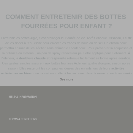
COMMENT ENTRETENIR DES BOTTES 
FOURRÉES POUR ENFANT ?
Entretenir les bottes Aigle, c’est prolonger leur durée de vie. Après chaque utilisation, il suffit 
de les rincer à l’eau claire pour enlever les traces de boue ou de sel. Un chiffon doux 
permettra ensuite de les sécher sans abîmer le caoutchouc. Pour préserver la souplesse et 
la brillance du matériau, un peu de spray rénovateur peut être appliqué ponctuellement. À 
l’intérieur, la 
doublure chaude et respirante
 retrouve facilement sa forme après aération. 
Ces gestes simples assurent aux bottes fourrées Aigle leur qualité d’origine, saison après 
saison. Elles resteront les compagnes idéales des enfants lors de leurs 
activités 
extérieures en hiver
, que ce soit pour aller à l’école, jouer dans la neige ou partir en week-
end à la montagne. Pour les journées plus humides, pensez à explorer notre collection de 
See more
bottes de pluie pour enfant
, conçues avec le même savoir-faire et la même exigence de 
qualité.
HELP & INFORMATION
TERMS & CONDITIONS