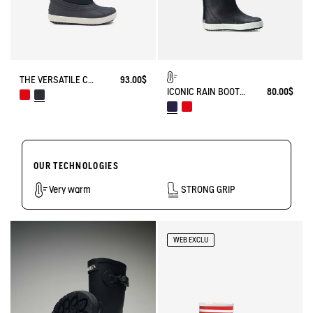
THE VERSATILE CHILDREN'S APRÈS-SKI BOOT
93.00$
ICONIC RAIN BOOT LOLLY POP FUR-LINED
80.00$
OUR TECHNOLOGIES
Very warm
STRONG GRIP
WEB EXCLU