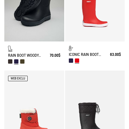
ICONIC RAIN BOOT LOLLY POP FUR-LINED
63.00$
RAIN BOOT WOODY-POP
70.00$
WEB EXCLU