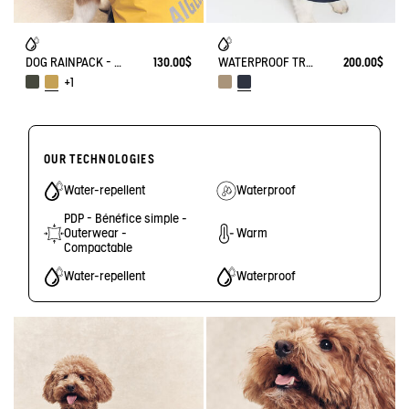
DOG RAINPACK - FOLDABLE, AND WATERPROOF DOG
130.00$
WATERPROOF TRENCH COAT FOR DOG
200.00$
+1
OUR TECHNOLOGIES
Water-repellent
Waterproof
PDP - Bénéfice simple -
Outerwear -
Warm
Compactable
Water-repellent
Waterproof