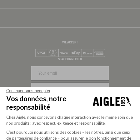
WE ACCEPT
Visa
Mastercard
PayPal
Apple Pay
Klarna
American Express
STAY CONNECTED
SIGN UP
Continuer sans accepter
Vos données, notre
FOLLOW US
responsabilité
Chez Aigle, nous concevons chaque interaction avec le même soin que
nos produits : avec respect, exigence et responsabilité.
C’est pourquoi nous utilisons des cookies – les nôtres, ainsi que ceux
de partenaires de confiance – pour assurer le bon fonctionnement de