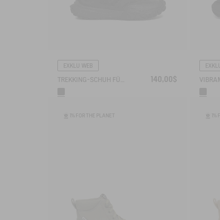
EXKLU WEB
EXKL
140,00$
TREKKING-SCHUH FÜR FLUSSWANDERUNGEN TREKKIX AQUA
1% FOR THE PLANET
1% 