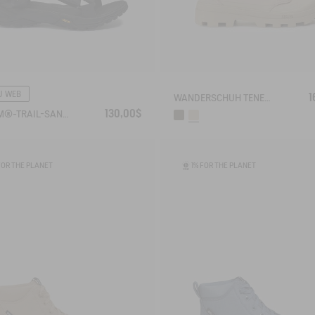
U WEB
1
WANDERSCHUH TENERE AUS RECYCELTEM POLYESTER
130,00$
VIBRAM®-TRAIL-SANDALE
FOR THE PLANET
1% FOR THE PLANET