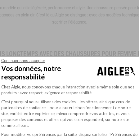
n modèle qui allie légèreté, performance et style. Une chaussure pensée pour 
scapades en plein air. C’est là qu’Aigle se distingue : avec des modèles techniq
sacrifier l’élégance.
S LONGTEMPS AVEC DES CHAUSSURES POUR FEMME 
Continuer sans accepter
Vos données, notre
ragile. Bien au contraire. Les matériaux modernes comme le polyester techniqu
responsabilité
s souples, robustes et résistants. C’est cette alliance de technologie et de sav
Plateforme de Gestion du Consentement : Pe
aussures au confort de marche exceptionnel, même après plusieurs heures d’ac
Chez Aigle, nous concevons chaque interaction avec le même soin que nos
produits : avec respect, exigence et responsabilité.
ur qui veut marcher longtemps. Grâce à une semelle flexible et une structure 
C’est pourquoi nous utilisons des cookies – les nôtres, ainsi que ceux de
t les articulations. Elles offrent une excellente adhérence sur sol humide, stabil
partenaires de confiance – pour assurer le bon fonctionnement de notre
site, enrichir votre expérience, mieux comprendre vos attentes, et vous
glissades, que ce soit sur un sentier ou un trottoir mouillé.
Axeptio consent
proposer des contenus et offres qui vous correspondent, sur notre site
comme ailleurs.
sistants à la pluie et respirants à la fois, jetez un œil à notre sélection de
cha
Pour modifier vos préférences par la suite, cliquez sur le lien 'Préférences de