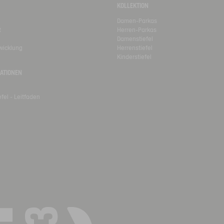
KOLLEKTION
Damen-Parkas
t
Herren-Parkas
Damenstiefel
wicklung
Herrenstiefel
Kinderstiefel
ATIONEN
fel - Leitfaden