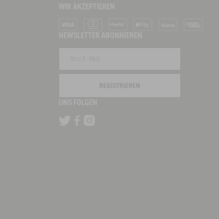
WIR AKZEPTIEREN
Visa
Mastercard
PayPal
Apple Pay
Klarna
American Ex
NEWSLETTER ABONNIEREN
REGISTRIEREN
UNS FOLGEN