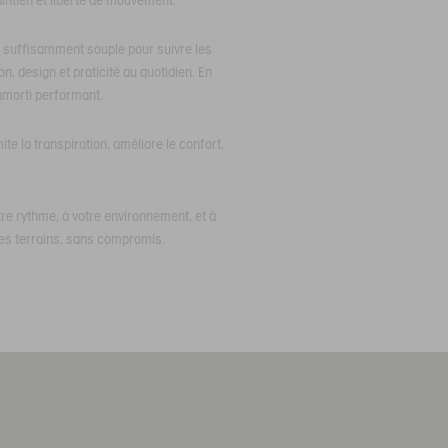
intien et liberté de mouvement.
ant suffisamment souple pour suivre les
, design et praticité au quotidien. En
amorti performant.
ite la transpiration, améliore le confort,
re rythme, à votre environnement, et à
es terrains, sans compromis.