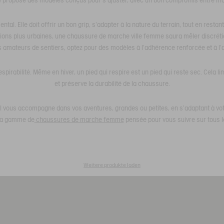
le propose des modèles conçus pour s’ajuster, avec un bon compromis entre ma
tal. Elle doit offrir un bon grip, s’adapter à la nature du terrain, tout en rest
ions plus urbaines, une chaussure de marche ville femme saura mêler discrétion
s amateurs de sentiers, optez pour des modèles à l’adhérence renforcée et à l’
espirabilité. Même en hiver, un pied qui respire est un pied qui reste sec. Cela lim
et préserve la durabilité de la chaussure.
l vous accompagne dans vos aventures, grandes ou petites, en s’adaptant à vot
 la gamme de
chaussures de marche femme
pensée pour vous suivre sur tous l
Weitere produkte laden