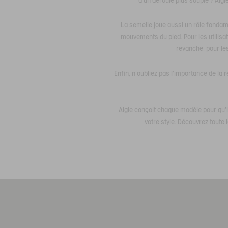
d’un déroulé plus souple ? Aig
La semelle joue aussi un rôle fondamen
mouvements du pied. Pour les utilisat
revanche, pour le
Enfin, n’oubliez pas l’importance de la r
Aigle conçoit chaque modèle pour qu’i
votre style. Découvrez toute