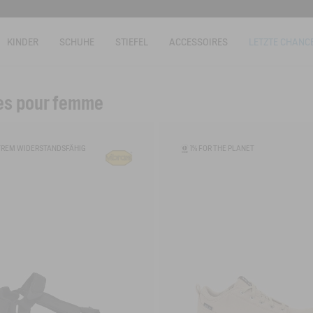
KINDER
SCHUHE
STIEFEL
ACCESSOIRES
LETZTE CHANC
es pour femme
TREM WIDERSTANDSFÄHIG
1% FOR THE PLANET