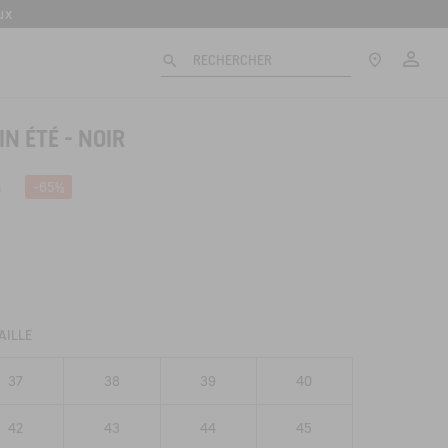
ux
0 jours
Mo
Voir nos
RECHERCHER
ux
N ÉTÉ - NOIR
$
-65%
t
AILLE
37
38
39
40
42
43
44
45