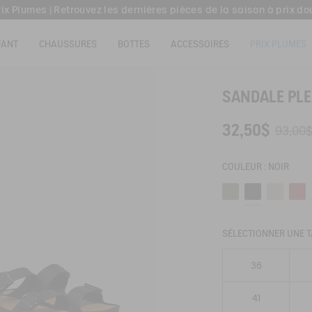
rix Plumes | Retrouvez les dernières pièces de la saison à prix do
son offerte en point relais dès 159€ d'achat & retour offert sous 3
FANT
CHAUSSURES
BOTTES
ACCESSOIRES
PRIX PLUMES
Livraison offerte en click & collect dans votre magasin Aigle
rix Plumes | Retrouvez les dernières pièces de la saison à prix do
SANDALE PLEI
32,50$
93,00
COULEUR :
NOIR
Romarin
Noir
Sable
Grena
SÉLECTIONNER UNE T
36
41