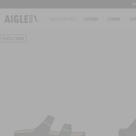
P
Livrai
NOUVEAUTÉS
HOMME
FEMME
EN
P
EXCLU WEB