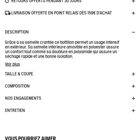
RETOURS OFFERTS PENDANT 30 JOURS
LIVRAISON OFFERTE EN POINT RELAIS DÈS 159€ D'ACHAT
DESCRIPTION
Grâce à sa semelle crantée ce bottillon permet un usage intensif
en extérieur. Sa semelle intérieure amovible en polyester assure
un confort tout comme sa doublure en polyamide qui assure un
séchage rapide et une bonne isolation.
Tige souple et confortable
Voir plus
- Doublure résistante
- Semelle extérieure à crantage antidérapant.
TAILLE & COUPE
Réf :
NB575
LESSFOR PLUS M2
COMPOSITION
NOS ENGAGEMENTS
ENTRETIEN
VOUS POURRIEZ AIMER