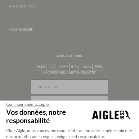
NOS COLLECTIONS
NOUS REJOINDRE
NOUS ACCEPTONS
Visa
Mastercard
PayPal
Apple Pay
Klarna
American Express
INSCRIVEZ-VOUS À NOTRE NEWSLETTER
S'INSCRIRE
Continuer sans accepter
Vos données, notre
NOUS SUIVRE
responsabilité
Chez Aigle, nous concevons chaque interaction avec le même soin que
nos produits : avec respect, exigence et responsabilité.