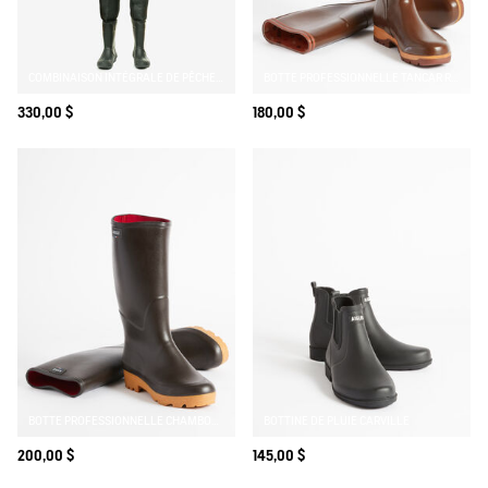
Votre adresse e-mail
*
M’INSCRIRE À L’ALERTE
COMBINAISON INTÉGRALE DE PÊCHE WADERS
BOTTE PROFESSIONNELLE TANCAR RENFORT KEVLAR
330,00 $
180,00 $
BOTTE PROFESSIONNELLE CHAMBORD DOUBLÉE NÉOPRÈNE
BOTTINE DE PLUIE CARVILLE
200,00 $
145,00 $