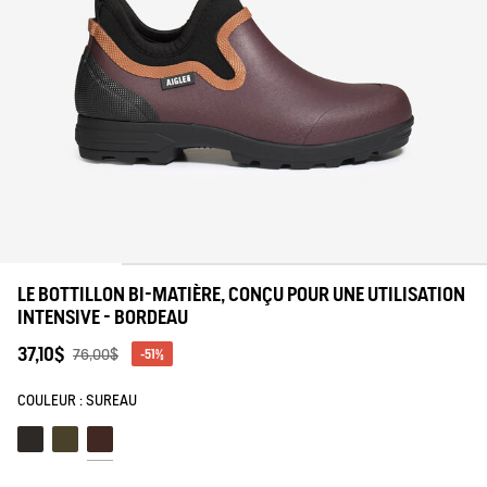
tre savoir-faire
LE BOTTILLON BI-MATIÈRE, CONÇU POUR UNE UTILISATION
INTENSIVE - BORDEAU
37,10$
76,00$
-51%
COULEUR :
SUREAU
Noir
Kaki
Sureau