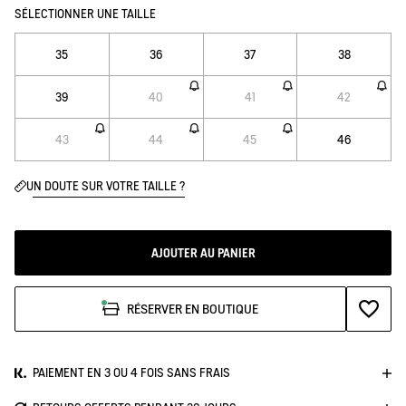
SÉLECTIONNER UNE TAILLE
35
36
37
38
39
40
41
42
43
44
45
46
UN DOUTE SUR VOTRE TAILLE ?
AJOUTER AU PANIER
AJOUTE
RÉSERVER EN BOUTIQUE
PAIEMENT EN 3 OU 4 FOIS SANS FRAIS