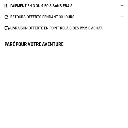
PAIEMENT EN 3 OU 4 FOIS SANS FRAIS
RETOURS OFFERTS PENDANT 30 JOURS
LIVRAISON OFFERTE EN POINT RELAIS DÈS 159€ D'ACHAT
PARÉ POUR VOTRE AVENTURE
TRÈS ADHÉRENT
Le mélange de la semelle est pensé pour offrir une accroche
optimale et une longévité accrue de la semelle : idéal pour les
surfaces glissantes et les sols meubles.
ULTRA CONFORT