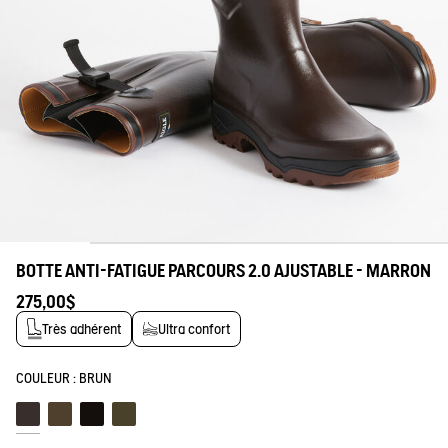
tre savoir-faire
BOTTE ANTI-FATIGUE PARCOURS 2.0 AJUSTABLE - MARRON
275,00$
Très adhérent
Ultra confort
COULEUR :
BRUN
Brun
Bronze
Noir
Kaki