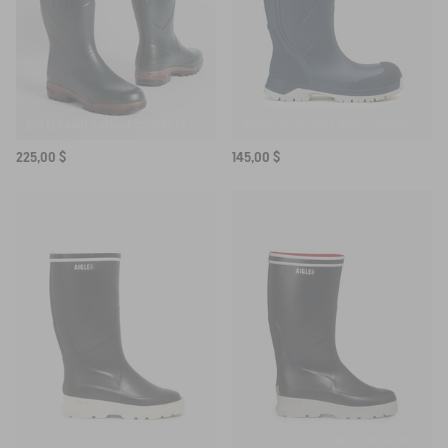
BOTTES ANTI-FATIGUE CONTRE LE FROID MADE IN FRANCE
BOTTE DE SÉCURITÉ ARVALT CERTIFIÉE S5
225,00 $
145,00 $
BOTTE PROFESSIONNELLE MARITIME NAVIRA
BOTTE PROFESSIONNELLE MARITIME NAVIRA DOUBLÉE NEOMESH