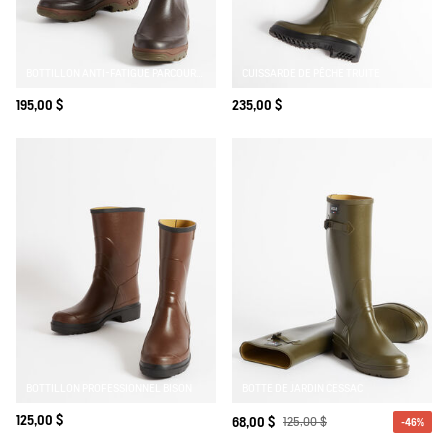
BOTTILLON ANTI-FATIGUE PARCOURS 2.0
CUISSARDE DE PÊCHE TRUITE
195,00 $
235,00 $
BOTTILLON PROFESSIONNEL BISON
BOTTE DE JARDIN CESSAC
125,00 $
68,00 $
125,00 $
-46%