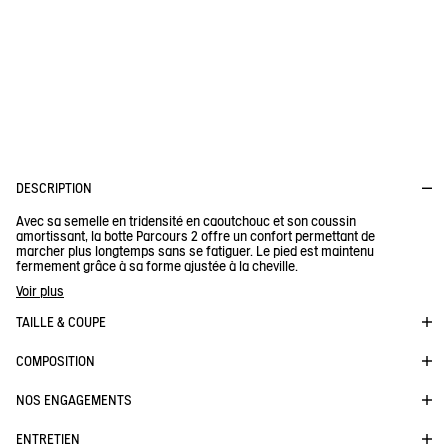
Cette semelle tri-densité vous assure un confort maximum. Elle
dispose d'un insert caoutchouc à amorti progressif, d'une
semelle intercalaire stabilisatrice et d'une semelle accroche à
360° inspirée d’une patte de chamoix. La jambe se fatigue
moins, et celui ou celle qui porte ce modèle peut marcher
longuement, sans ressentir le poids des kilomètres.
DESCRIPTION
Avec sa semelle en tridensité en caoutchouc et son coussin
amortissant, la botte Parcours 2 offre un confort permettant de
marcher plus longtemps sans se fatiguer. Le pied est maintenu
fermement grâce à sa forme ajustée à la cheville.
Pensées pour un public expert et les agriculteurs, ces bottes
Voir plus
robustes et techniques sont adaptées à un usage professionnel
et longue durée.
TAILLE & COUPE
Doublure à séchage rapide
- Semelle extérieure à crantage autonettoyant
COMPOSITION
- Accroche et adhérence.
NOS ENGAGEMENTS
Réf :
84225
PARCOURS 2 VAR
ENTRETIEN