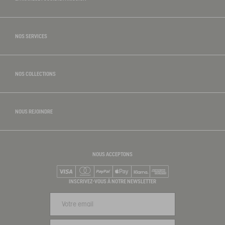
NOS SERVICES
NOS COLLECTIONS
NOUS REJOINDRE
NOUS ACCEPTONS
Visa
Mastercard
PayPal
Apple Pay
Klarna
American Express
INSCRIVEZ-VOUS À NOTRE NEWSLETTER