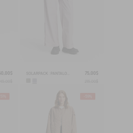
50,00$
75,00$
SOLARPACK : PANTALON DROIT À FERMETURE ÉCLAIR LATÉRALE UV-C® DRY FAST TEXTILE® COOLTOUCH®
145,00$
215,00$
-51%
-59%