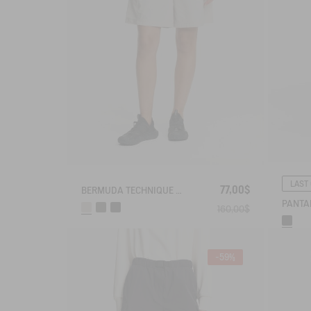
LAST
77,00$
BERMUDA TECHNIQUE ANTI-UV DRY FAST TEXTILE®
160,00$
-59%