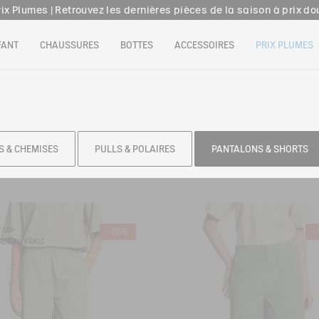
rix Plumes | Retrouvez les dernières pièces de la saison à prix do
son offerte en point relais dès 159€ d'achat & retour offert sous 3
FANT
CHAUSSURES
BOTTES
ACCESSOIRES
PRIX PLUMES
Livraison offerte en click & collect dans votre magasin Aigle
rix Plumes | Retrouvez les dernières pièces de la saison à prix do
S & CHEMISES
PULLS & POLAIRES
PANTALONS & SHORTS
 50+
-65%
-
DE AU FRAIS