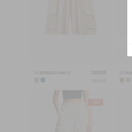
132,00$
LE BERMUDA AMPLE MIXTE AIGLE EXPERIENCE BY ÉTUDES
315,00$
-52%