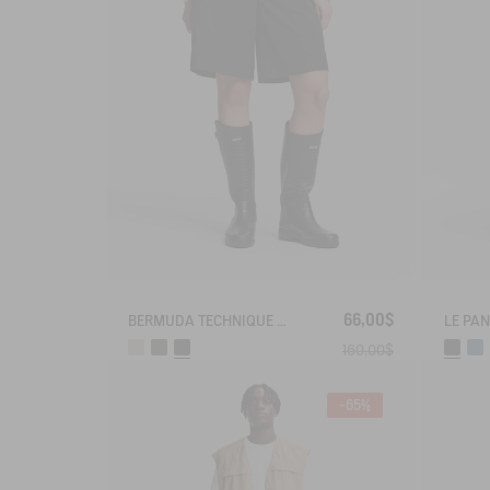
66,00$
BERMUDA TECHNIQUE ANTI-UV DRY FAST TEXTILE®
160,00$
-65%