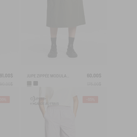
91,00$
60,00$
JUPE ZIPPÉE MODULABLE 2 EN 1 DRY FAST TEXTILE®
190,00$
175,00$
UPF 50+
66%
-65%
GARDE AU FRAIS