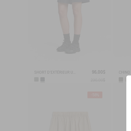
96,00$
SHORT D'EXTÉRIEUR ULTRA RÉSISTANT CORDURA®
230,00$
-58%