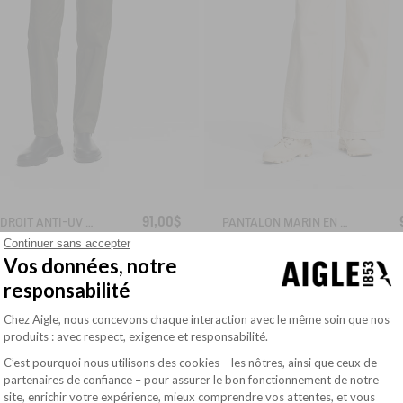
91,00$
CHINO DROIT ANTI-UV DRY FAST TEXTILE® COOLMAX®
PANTALON MARIN EN SERGÉ LÉGER AVEC TAILLE RÉGLABLE
Continuer sans accepter
190,00$
2
Vos données, notre
responsabilité
-58%
-
Plateforme de Gestion du Consentement : Pe
Chez Aigle, nous concevons chaque interaction avec le même soin que nos
produits : avec respect, exigence et responsabilité.
C’est pourquoi nous utilisons des cookies – les nôtres, ainsi que ceux de
partenaires de confiance – pour assurer le bon fonctionnement de notre
site, enrichir votre expérience, mieux comprendre vos attentes, et vous