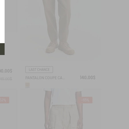
LAST CHANCE
90,00$
140,00$
PANTALON COUPE CAROTTE
45,00$
52%
-65%