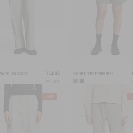
75,00$
SOLARPACK : PANTALON DROIT À FERMETURE ÉCLAIR LATÉRALE UV-C® DRY FAST TEXTILE® COOLTOUCH®
SHORT D'EXTÉRIEUR ULTRA RÉSISTANT CORDURA®
215,00$
2
-58%
-