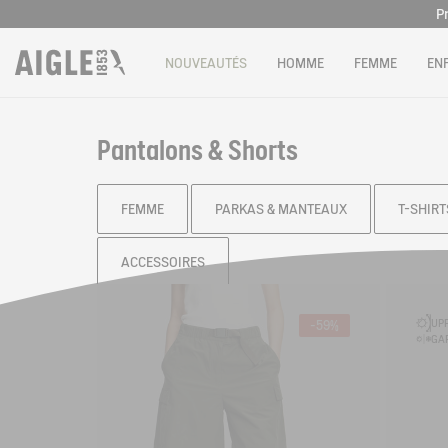
P
Livrai
NOUVEAUTÉS
HOMME
FEMME
EN
P
Pantalons & Shorts
FEMME
PARKAS & MANTEAUX
T-SHIRT
ACCESSOIRES
Filtrer & trier
UPF
-59%
GAR