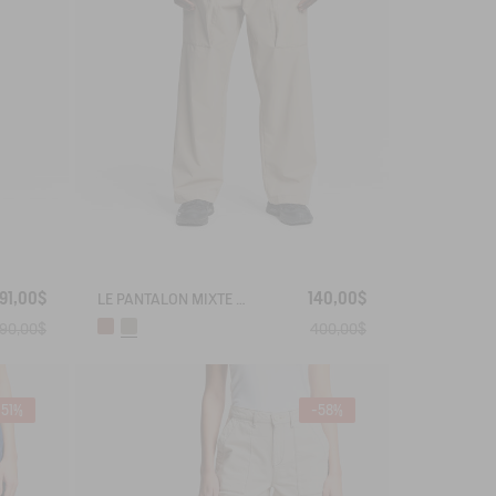
91,00$
140,00$
LE PANTALON MIXTE AMPLE AIGLE EXPERIENCE BY ÉTUDES
190,00$
400,00$
-51%
-58%