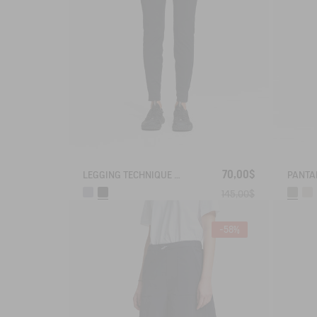
70,00$
LEGGING TECHNIQUE ANTI-UV DRY FAST TEXTILE®
145,00$
-58%