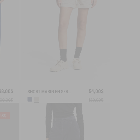
98,00$
54,00$
SHORT MARIN EN SERGÉ LÉGER AVEC TAILLE RÉGLABLE
00,00$
130,00$
58%