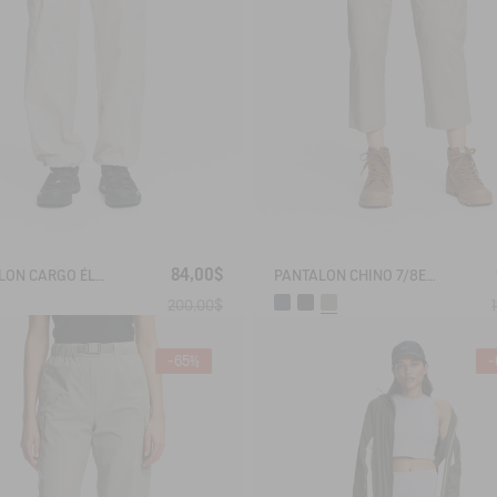
84,00$
PANTALON CARGO ÉLASTIQUE ANTI-UV DRY FAST TEXTILE®
PANTALON CHINO 7/8E DRY FAST TEXTILE® COOLMAX®
200,00$
-65%
-