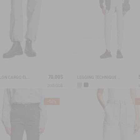
70,00$
PANTALON CARGO ÉLASTIQUE ANTI-UV DRY FAST TEXTILE®
LEGGING TECHNIQUE ANTI-UV DRY FAST TEXTILE®
200,00$
-52%