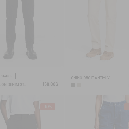
 CHANCE
CHINO DROIT ANTI-UV DRY FAST TEXTILE® COOLMAX®
150,00$
PANTALON DENIM STRETCH
-58%