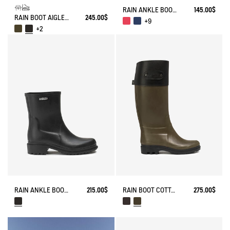
RAIN ANKLE BOOT FULFEEL
145.00$
RAIN BOOT AIGLENTINE
245.00$
+9
+2
RAIN ANKLE BOOT FULFEEL
215.00$
RAIN BOOT COTTAGE COUNTRY-CLUB STYLE
275.00$