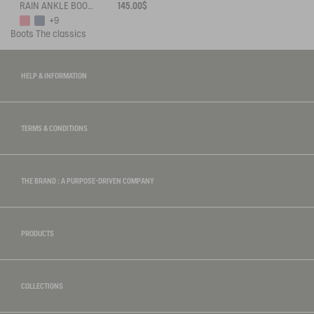
RAIN ANKLE BOOT FULFEEL
145.00$
+9
Boots
The classics
HELP & INFORMATION
TERMS & CONDITIONS
THE BRAND : A PURPOSE-DRIVEN COMPANY
PRODUCTS
COLLECTIONS