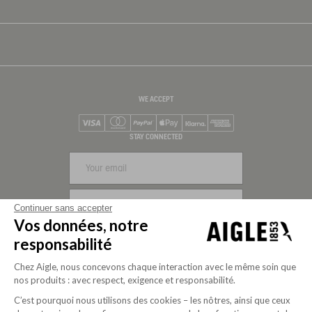
WE ACCEPT
Visa
Mastercard
PayPal
Apple Pay
Klarna
American Express
STAY CONNECTED
SIGN UP
Continuer sans accepter
Vos données, notre
FOLLOW US
responsabilité
Chez Aigle, nous concevons chaque interaction avec le même soin que
nos produits : avec respect, exigence et responsabilité.
C’est pourquoi nous utilisons des cookies – les nôtres, ainsi que ceux