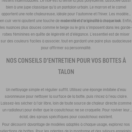
restent indémodables. Le noir est la teinte la plus polyvalente, associée aussi
bien à une jupe classique qu’à un pantalon urbain. Le marron et le camel
apportent une note chaleureuse, idéale pour l’automne et l’hiver. Les modèles
en cuir verni ajoutent une touche de
modernité et d’originalité à chaque look
. Enfin,
les nuances plus douces comme le beige ou le gris s’imposent dans les garde-
robes féminines en quête de légèreté et d’élégance. L’essentiel est de miser
sur des couleurs faciles à associer, tout en gardant une paire plus audacieuse
pour affirmer sa personnalité.
NOS CONSEILS D'ENTRETIEN POUR VOS BOTTES À
TALON
Un nettoyage simple et régulier suffit. Utilisez une éponge imbibée d'eau
savonneuse pour nettoyer la surface de la botte, puis rincez à l'eau claire.
Laissez-les sécher à l'air libre, loin de toute source de chaleur directe (comme
un radiateur) pour éviter que le caoutchouc ne se craquelle. Pour raviver leur
éclat, des sprays spécifiques pour caoutchouc existent.
Pour découvrir davantage de modèles adaptés à chaque usage, explorez nos
sélections de bottes. Pour les adeptes de la montagne et des séjours enneigés,