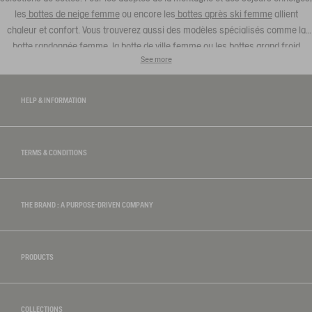
les
bottes de neige femme
ou encore les
bottes après ski femme
allient
chaleur et confort. Vous trouverez aussi des modèles spécialisés comme la
botte randonnée femme
, la
botte de ville femme
ou les
bottes grand froid
See more
femme
. Quelle que soit la saison ou l’occasion, chaque paire révèle un
équilibre parfait entre design, confort et durabilité.
HELP & INFORMATION
TERMS & CONDITIONS
THE BRAND : A PURPOSE-DRIVEN COMPANY
PRODUCTS
COLLECTIONS