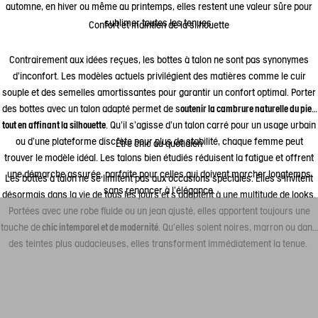
automne, en hiver ou même au printemps, elles restent une valeur sûre pour
sublimer toutes les tenues.
Confort et maintien de la silhouette
Contrairement aux idées reçues, les bottes à talon ne sont pas synonymes
d’inconfort. Les modèles actuels privilégient des matières comme le cuir
souple et des semelles amortissantes pour garantir un confort optimal. Porter
des bottes avec un talon adapté permet de s
outenir la cambrure naturelle du pied
tout en affinant la silhouette
. Qu’il s’agisse d’un talon carré pour un usage urbain
ou d’une plateforme discrète pour plus de stabilité, chaque femme peut
Être chic au quotidien
trouver le modèle idéal. Les talons bien étudiés réduisent la fatigue et offrent
une démarche assurée, parfaite pour celles qui doivent marcher longtemps
Les bottes à talon ne se limitent pas aux occasions spéciales. Elles s’invitent
sans renoncer à l’élégance.
désormais dans la vie de tous les jours et s’adaptent à une multitude de looks.
Portées avec une robe fluide ou un jean ajusté, elles apportent toujours une
touche de
chic intemporel et de modernité
. Qu’elles soient noires, marron ou dans
des teintes plus audacieuses, elles transforment immédiatement la tenue.