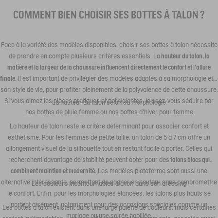
COMMENT BIEN CHOISIR SES BOTTES À TALON ?
Face à la variété des modèles disponibles, choisir ses bottes à talon nécessite
de prendre en compte plusieurs critères essentiels. La
hauteur du talon, la
matière et la largeur de la chaussure influencent directement le confort et l’allure
finale
. Il est important de privilégier des modèles adaptés à sa morphologie et à
son style de vie, pour profiter pleinement de la polyvalence de cette chaussure.
Si vous aimez les pièces pratiques et polyvalentes, laissez-vous séduire par
La hauteur du talon selon sa morphologie
nos
bottes de pluie femme
ou nos
bottes d’hiver pour femme
La hauteur de talon reste le critère déterminant pour associer confort et
esthétisme. Pour les femmes de petite taille, un talon de 5 à 7 cm offre un
allongement visuel de la silhouette tout en restant facile à porter. Celles qui
recherchent davantage de stabilité peuvent opter pour des
talons blocs qui
combinent maintien et modernité.
Les modèles plateforme sont aussi une
alternative intéressante, permettant de gagner en hauteur sans compromettre
Les couleurs incontournables à avoir dans son dressing
le confort. Enfin, pour les morphologies élancées, les talons plus hauts se
portent aisément, notamment pour des occasions spéciales comme un
Les bottes à talon existent dans une large palette de couleurs, mais certaines
mariage ou une soirée habillée.