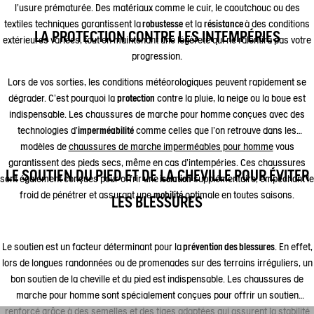
l'usure prématurée. Des matériaux comme le cuir, le caoutchouc ou des
textiles techniques garantissent la
robustesse
et la
résistance
à des conditions
LA PROTECTION CONTRE LES INTEMPÉRIES
extérieures variées, tout en maintenant une légèreté qui ne ralentira pas votre
progression.
Lors de vos sorties, les conditions météorologiques peuvent rapidement se
dégrader. C’est pourquoi la
protection
contre la pluie, la neige ou la boue est
indispensable. Les chaussures de marche pour homme conçues avec des
technologies d'
imperméabilité
comme celles que l’on retrouve dans les
modèles de
chaussures de marche imperméables pour homme
vous
garantissent des pieds secs, même en cas d'intempéries. Ces chaussures
LE SOUTIEN DU PIED ET DE LA CHEVILLE POUR ÉVITER
sont également conçues pour offrir une
isolation
supplémentaire, empêchant le
froid de pénétrer et assurant une
mobilité
optimale en toutes saisons.
LES BLESSURES
Le soutien est un facteur déterminant pour la
prévention des blessures
. En effet,
lors de longues randonnées ou de promenades sur des terrains irréguliers, un
bon soutien de la cheville et du pied est indispensable. Les chaussures de
marche pour homme sont spécialement conçues pour offrir un soutien
renforcé grâce à des semelles et des tiges adaptées qui assurent la stabilité