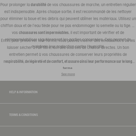
Pour prolonger la
durabilité
de vos chaussures de marche, un entretien régulier
est indispensable. Après chaque sortie, il est recommandé de les nettoyer
pour éliminer la boue et les débris qui peuvent abîmer les matériaux. Utilisez un
chiffon doux et de l'eau tiède pour ne pas endommager la semelle ou la tige. Si
vos
chaussures sont imperméables
, il est important de vérifier et de
réimperméabiliser régulièrement les parties concernées. Cela permet de
Enfin, pour préserver leur forme, vous pouvez insérer des embauchoirs ou les
maintenir leur protection contre l'humidité.
laisser sécher à l'air libre, loin des sources de chaleur directes. Un bon
entretien permet à vos chaussures de conserver leurs propriétés de
respirabilité, de légèreté et de confort, et assure ainsi leur performance sur le long
terme
.
See more
HELP & INFORMATION
TERMS & CONDITIONS