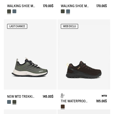
WALKING SHOE MTD TREKKIX
170.00$
WALKING SHOE MTD TREKKIX
170.00$
LAST CHANCE
WEB EXCLU
NEW MTD TREKKING SHOES IN LOW VERSION
145.00$
THE WATERPROOF AND BREATHABLE LEATHER WALKING SHOE
165.00$