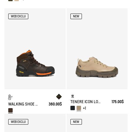
WEB EXCLU
NEW
TENERE ICON LOW WALKING SHOE ENRGCORE & DURACOMP™
175.00$
WALKING SHOE GORE-TEX & VIBRAM® ALTAVIO IN SPLIT LEATHER
360.00$
+1
WEB EXCLU
NEW