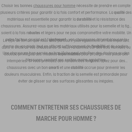
Choisir les bonnes
chaussures pour homme
nécessite de prendre en compte
plusieurs critères pour garantir à la fois confort et performance. La
qualité
des
matériaux est essentielle pour garantir la
durabilité
et la résistance des
chaussures. Assurez-vous que les matériaux utilisés pour la semelle et la tige
soient à la fois
robustes
et légers pour ne pas compromettre votre mobilité. Un
autre facteur crucial est l'
ajustement
: vos chaussures doivent épouser la
Le type de terrain que vous allez parcourir joue également un rôle important
forme de vos pieds tout en offrant suffisamment de
flexibilité
et de soutien.
dans le choix de vos chaussures. Si vous randonnez sur des sols humides ou
Une chaussure trop serrée ou trop lâche peut entraîner des douleurs ou des
boueux, privilégiez des modèles
imperméables
pour protéger vos pieds des
blessures, rendant vos sorties moins agréables.
intempéries. Si vous prévoyez des randonnées longues, optez pour des
chaussures avec un bon
amorti
et une
stabilité
accrue pour prévenir les
douleurs musculaires. Enfin, la traction de la semelle est primordiale pour
éviter de glisser sur des surfaces glissantes ou inégales.
COMMENT ENTRETENIR SES CHAUSSURES DE
MARCHE POUR HOMME ?