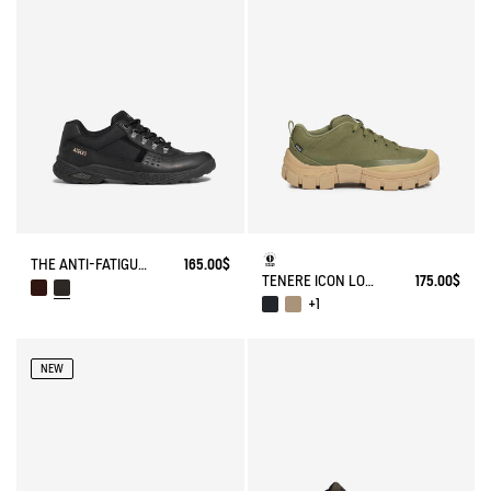
THE ANTI-FATIGUE SHOE.
165.00$
TENERE ICON LOW WALKING SHOE ENRGCORE & DURACOMP™
175.00$
+1
NEW