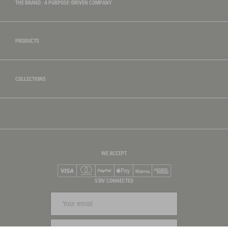
THE BRAND : A PURPOSE-DRIVEN COMPANY
PRODUCTS
COLLECTIONS
WE ACCEPT
Visa
Mastercard
PayPal
Apple Pay
Klarna
American Express
STAY CONNECTED