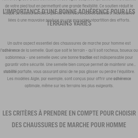
de votre pied tout en permettant une grande flexibilité. Ce soutien réduit le
L'IMPORTANCE D’UNE BONNE ADHÉRENCE POUR LES
risque de blessures telles que les entorses et autres douleurs musculaires
liées à une mauvaise posture ou une mauvaise répartition des efforts.
TERRAINS VARIÉS
Un autre aspect essentiel des chaussures de marche pour homme est
l
'adhérence
de la semelle. Quel que soit le terrain - qu’il soit rocheux, boueux ou
sablonneux - une semelle avec une bonne
traction
est indispensable pour
garantir votre sécurité. Une semelle bien conçue permet de maintenir une
stabilité
parfaite, vous assurant ainsi de ne pas glisser ou perdre l'équilibre.
Les modèles Aigle, par exemple, sont conçus pour offrir une
adhérence
optimale, même sur les terrains les plus exigeants.
LES CRITÈRES À PRENDRE EN COMPTE POUR CHOISIR
DES CHAUSSURES DE MARCHE POUR HOMME