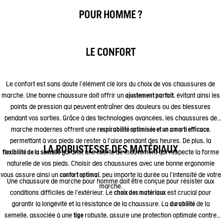
POUR HOMME ?
LE CONFORT
Le confort est sans doute l'élément clé lors du choix de vos chaussures de
marche. Une bonne chaussure doit offrir un
ajustement parfait
, évitant ainsi les
points de pression qui peuvent entraîner des douleurs ou des blessures
pendant vos sorties. Grâce à des technologies avancées, les chaussures de
marche modernes offrent une
respirabilité optimisée et un amorti efficace
,
permettant à vos pieds de rester à l'aise pendant des heures. De plus, la
LA ROBUSTESSE DES MATÉRIAUX
flexibilité de la semelle
garantit une liberté de mouvement qui respecte la forme
naturelle de vos pieds. Choisir des chaussures avec une bonne ergonomie
vous assure ainsi un
confort optimal
, peu importe la durée ou l'intensité de votre
Une chaussure de marche pour homme doit être conçue pour résister aux
marche.
conditions difficiles de l'extérieur. Le
choix des matériaux
est crucial pour
garantir la longévité et la résistance de la chaussure. La
durabilité
de la
semelle, associée à une
tige
robuste, assure une protection optimale contre