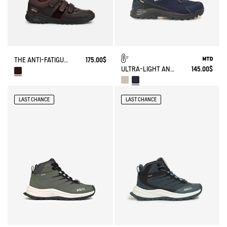
THE ANTI-FATIGUE SHOE WITH VELCRO CLOSURES
175.00$
ULTRA-LIGHT AND WATERPROOF WALKING SHOE
145.00$
LAST CHANCE
LAST CHANCE