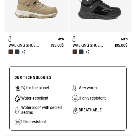
WALKING SHOE MTD PALKA ULTRA-LIGHT
195.00$
WALKING SHOE MTD PALKA ULTRA-LIGHT
195.00$
+2
+2
OUR TECHNOLOGIES
1% for the planet
Very warm
Water-repellent
Highly resistant
Waterproof with sealed
BREATHABLE
seams
Ultra resistant