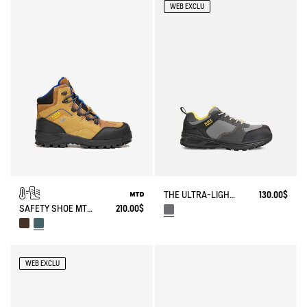
WEB EXCLU
THE ULTRA-LIGHTWEIGHT SAFETY SHOE
130.00$
SAFETY SHOE MTD NASSIO EVO S3 CERTIFIED
210.00$
WEB EXCLU