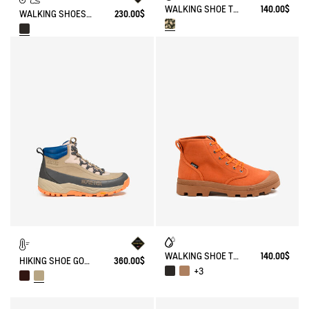
WALKING SHOE TENERE
140.00$
WALKING SHOES WATERPROOF WITH VIBRAM OUTSOLE .
230.00$
WALKING SHOE TENERE
140.00$
HIKING SHOE GORE-TEX OVERTRACK
360.00$
+3