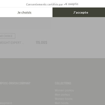
Consentements certifiés par
Je choisis
J'accepte
ND CHOICE
115.00$
LIGHTWEIGHT EXPERT BOOT FOR WIDER CALVES
PURPOSE-DRIVEN COMPANY
COLLECTIONS
Women parkas
Men parkas
Women boots
velopment
Men boots