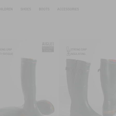
HILDREN
SHOES
BOOTS
ACCESSORIES
RONG GRIP
STRONG GRIP
I-FATIGUE
INSULATING