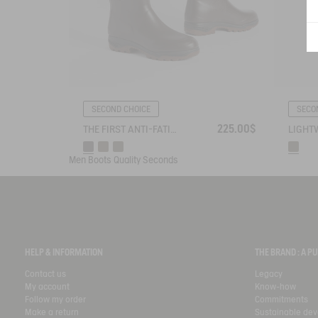
SECOND CHOICE
SECO
225.00$
THE FIRST ANTI-FATIGUE BOOT THAT PROTECTS AGAINST THE COLD
Men
Boots
Quality Seconds
HELP & INFORMATION
THE BRAND : A 
Contact us
Legacy
My account
Know-how
Follow my order
Commitments
Make a return
Sustainable de