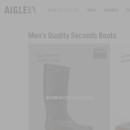
NEW COLLECTION
MEN
WOMEN
C
Men's Quality Seconds Boots
Filter & sort
STRONG GRIP
ST
ANTI-FATIGUE
ANT
VICTIM OF ITS OWN SUCCESS