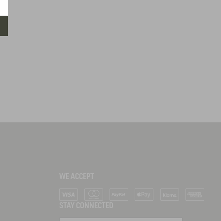
WE ACCEPT
Visa
Mastercard
PayPal
Apple Pay
Klarna
American Ex
STAY CONNECTED