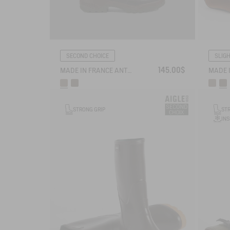
SECOND CHOICE
SLIG
145.00$
MADE IN FRANCE ANTI-FATIGUE BOOTS
STRONG GRIP
ST
IN