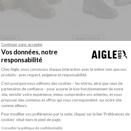
HT DEFECTS
SLIGHT DEFECTS
Continuer sans accepter
190.00$
1
MADE IN FRANCE ANTI-FATIGUE BOOTS AGAINST THE COLD
ANTI-FATIGUE BOOTS ADAPTED TO ALL CALVES
Vos données, notre
responsabilité
Plateforme de Gestion du Consentement : Pe
Chez Aigle, nous concevons chaque interaction avec le même soin que nos
RONG GRIP
produits : avec respect, exigence et responsabilité.
C’est pourquoi nous utilisons des cookies – les nôtres, ainsi que ceux de
partenaires de confiance – pour assurer le bon fonctionnement de notre
site, enrichir votre expérience, mieux comprendre vos attentes, et vous
Axeptio consent
proposer des contenus et offres qui vous correspondent, sur notre site
comme ailleurs.
Pour modifier vos préférences par la suite, cliquez sur le lien 'Préférences de
cookies' situé dans le pied de page.
Consulter la politique de confidentialité